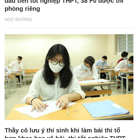
đầu tiên tốt nghiệp THPT, 38 F0 được thi
phòng riêng
HỌC ĐƯỜNG
Thầy cô lưu ý thí sinh khi làm bài thi tổ