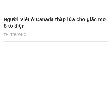
Người Việt ở Canada thắp lửa cho giấc mơ
ô tô điện
THỊ TRƯỜNG