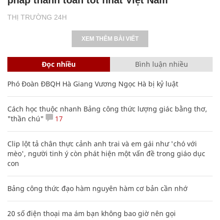
THỊ TRƯỜNG 24H
XEM THÊM BÀI VIẾT
Đọc nhiều
Bình luận nhiều
Phó Đoàn ĐBQH Hà Giang Vương Ngọc Hà bị kỷ luật
Cách học thuộc nhanh Bảng công thức lượng giác bằng thơ,
"thần chú"
17
Clip lột tả chân thực cảnh anh trai và em gái như 'chó với
mèo', người tinh ý còn phát hiện một vấn đề trong giáo dục
con
Bảng công thức đạo hàm nguyên hàm cơ bản cần nhớ
20 số điện thoại ma ám bạn không bao giờ nên gọi