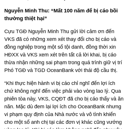
Nguyễn Minh Thu: “Mất 100 năm để bị cáo bồi
thường thiệt hại”
Cựu TGĐ Nguyễn Minh Thu gửi lời cảm ơn đến
VKS đã có những xem xét thay đổi cho bị cáo và
đồng nghiệp trong một số tội danh, đồng thời xin
HĐXX và VKS xem xét trên tất cả lời khai, bị cáo
thừa nhận những sai phạm trong quá trình giữ vị trí
Phó TGĐ và TGD OceanBank với thái độ cầu thị.
“Khi thực hiện hành vi bị cáo chỉ nghĩ đến lợi ích
chứ không nghĩ đến việc phải vào vòng lao lý. Qua
phiên tòa này, VKS, CQĐT đã cho bị cáo thấy và ăn
năn. Mặc dù đem lại lợi ích cho OceanBank nhưng
vi phạm quy định của Nhà nước và vô tình khiến
cho một số anh chị tại các đơn vị khác cũng vướng