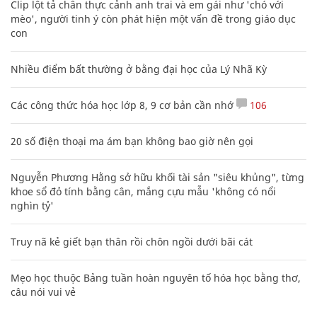
Clip lột tả chân thực cảnh anh trai và em gái như 'chó với
mèo', người tinh ý còn phát hiện một vấn đề trong giáo dục
con
Nhiều điểm bất thường ở bằng đại học của Lý Nhã Kỳ
Các công thức hóa học lớp 8, 9 cơ bản cần nhớ
106
20 số điện thoại ma ám bạn không bao giờ nên gọi
Nguyễn Phương Hằng sở hữu khối tài sản "siêu khủng", từng
khoe sổ đỏ tính bằng cân, mắng cựu mẫu 'không có nổi
nghìn tỷ'
Truy nã kẻ giết bạn thân rồi chôn ngồi dưới bãi cát
Mẹo học thuộc Bảng tuần hoàn nguyên tố hóa học bằng thơ,
câu nói vui vẻ