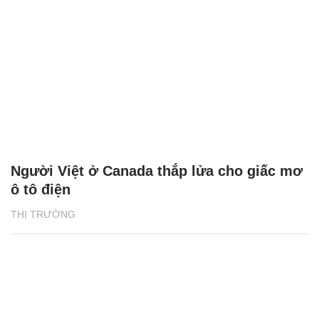
Người Việt ở Canada thắp lửa cho giấc mơ
ô tô điện
THỊ TRƯỜNG