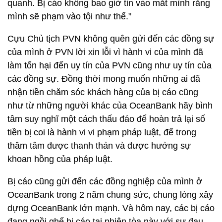
quanh. Bị cáo không bao giờ tin vào mắt mình rằng
mình sẽ phạm vào tội như thế.”
Cựu Chủ tịch PVN không quên gửi đến các đồng sự
của mình ở PVN lời xin lỗi vì hành vi của mình đã
làm tổn hại đến uy tín của PVN cũng như uy tín của
các đồng sự. Đồng thời mong muốn những ai đã
nhận tiền chăm sóc khách hàng của bị cáo cũng
như từ những người khác của OceanBank hãy bình
tâm suy nghĩ một cách thấu đáo để hoàn trả lại số
tiền bị coi là hành vi vi phạm pháp luật, để trong
thâm tâm được thanh thản và được hưởng sự
khoan hồng của pháp luật.
Bị cáo cũng gửi đến các đồng nghiệp của mình ở
OceanBank trong 2 năm chung sức, chung lòng xây
dựng OceanBank lớn mạnh. Và hôm nay, các bị cáo
đang ngồi ghế bị cáo tại phiên tòa này với sự đau