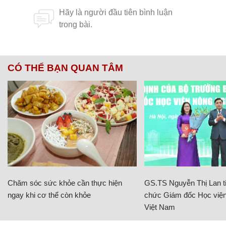
CÓ THỂ BẠN QUAN TÂM
Chăm sóc sức khỏe cần thực hiện
GS.TS Nguyễn Thị Lan ti
ngay khi cơ thể còn khỏe
chức Giám đốc Học viện
Việt Nam