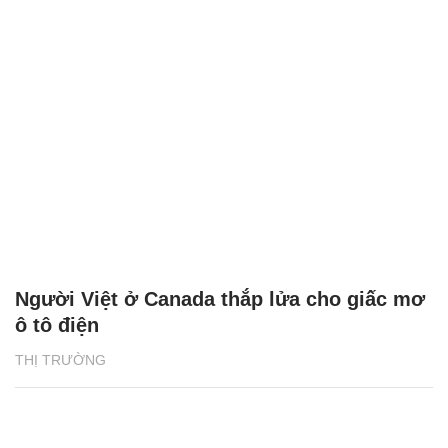
Người Việt ở Canada thắp lửa cho giấc mơ
ô tô điện
THỊ TRƯỜNG