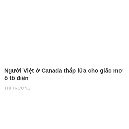
Người Việt ở Canada thắp lửa cho giấc mơ
ô tô điện
THỊ TRƯỜNG