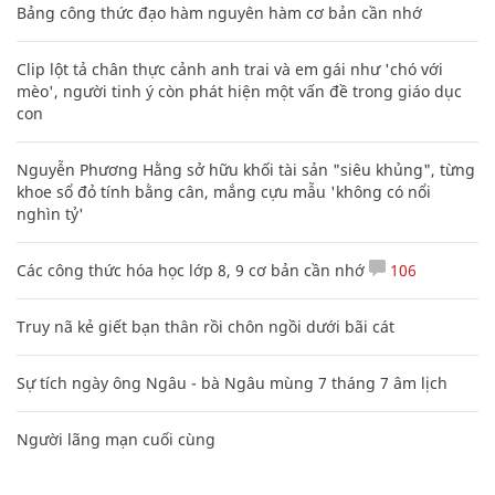
Bảng công thức đạo hàm nguyên hàm cơ bản cần nhớ
Clip lột tả chân thực cảnh anh trai và em gái như 'chó với
mèo', người tinh ý còn phát hiện một vấn đề trong giáo dục
con
Nguyễn Phương Hằng sở hữu khối tài sản "siêu khủng", từng
khoe sổ đỏ tính bằng cân, mắng cựu mẫu 'không có nổi
nghìn tỷ'
Các công thức hóa học lớp 8, 9 cơ bản cần nhớ
106
Truy nã kẻ giết bạn thân rồi chôn ngồi dưới bãi cát
Sự tích ngày ông Ngâu - bà Ngâu mùng 7 tháng 7 âm lịch
Người lãng mạn cuối cùng