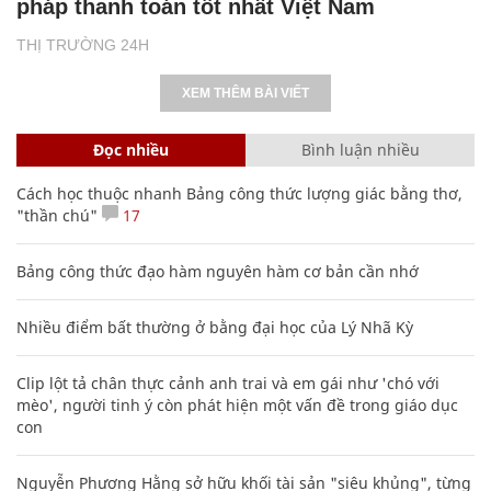
pháp thanh toán tốt nhất Việt Nam
THỊ TRƯỜNG 24H
XEM THÊM BÀI VIẾT
Đọc nhiều
Bình luận nhiều
Cách học thuộc nhanh Bảng công thức lượng giác bằng thơ,
"thần chú"
17
Bảng công thức đạo hàm nguyên hàm cơ bản cần nhớ
Nhiều điểm bất thường ở bằng đại học của Lý Nhã Kỳ
Clip lột tả chân thực cảnh anh trai và em gái như 'chó với
mèo', người tinh ý còn phát hiện một vấn đề trong giáo dục
con
Nguyễn Phương Hằng sở hữu khối tài sản "siêu khủng", từng