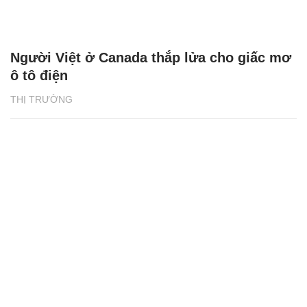
Người Việt ở Canada thắp lửa cho giấc mơ
ô tô điện
THỊ TRƯỜNG