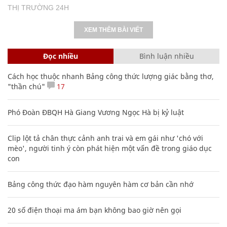
THỊ TRƯỜNG 24H
XEM THÊM BÀI VIẾT
Đọc nhiều
Bình luận nhiều
Cách học thuộc nhanh Bảng công thức lượng giác bằng thơ,
"thần chú"
17
Phó Đoàn ĐBQH Hà Giang Vương Ngọc Hà bị kỷ luật
Clip lột tả chân thực cảnh anh trai và em gái như 'chó với
mèo', người tinh ý còn phát hiện một vấn đề trong giáo dục
con
Bảng công thức đạo hàm nguyên hàm cơ bản cần nhớ
20 số điện thoại ma ám bạn không bao giờ nên gọi