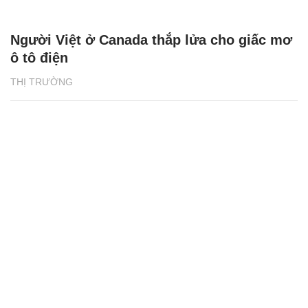
Người Việt ở Canada thắp lửa cho giấc mơ
ô tô điện
THỊ TRƯỜNG