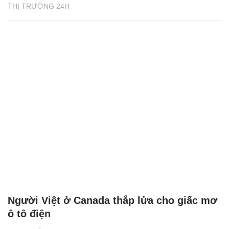
THỊ TRƯỜNG 24H
Người Việt ở Canada thắp lửa cho giấc mơ
ô tô điện