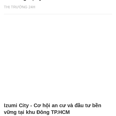
THỊ TRƯỜNG 24H
Izumi City - Cơ hội an cư và đầu tư bền
vững tại khu Đông TP.HCM