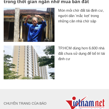
trong thời gian ngắn nhờ mua bán đất
Mòn mỏi chờ đất tái định cư,
người dân 'mắc kẹt' trong
những căn nhà chờ sập
TP.HCM dùng hơn 6.600 nhà
đất chưa sử dụng để bố trí tái
định cư
CHUYÊN TRANG CỦA BÁO