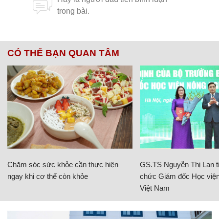
CÓ THỂ BẠN QUAN TÂM
Chăm sóc sức khỏe cần thực hiện
GS.TS Nguyễn Thị Lan ti
ngay khi cơ thể còn khỏe
chức Giám đốc Học viện
Việt Nam