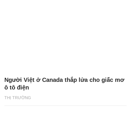
Người Việt ở Canada thắp lửa cho giấc mơ
ô tô điện
THỊ TRƯỜNG