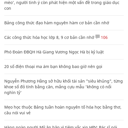
mèo', người tinh ý còn phát hiện một vấn đề trong giáo dục
con
Bảng công thức đạo hàm nguyên hàm cơ bản cần nhớ
Các công thức hóa học lớp 8, 9 cơ bản cần nhớ
106
Phó Đoàn ĐBQH Hà Giang Vương Ngọc Hà bị kỷ luật
20 số điện thoại ma ám bạn không bao giờ nên gọi
Nguyễn Phương Hằng sở hữu khối tài sản "siêu khủng", từng
khoe sổ đỏ tính bằng cân, mắng cựu mẫu 'không có nổi
nghìn tỷ'
Mẹo học thuộc Bảng tuần hoàn nguyên tố hóa học bằng thơ,
câu nói vui vẻ
Hàng ngàn người Mỹ ân hận vì tiêm vắc xin HPV: Bác sĩ nói