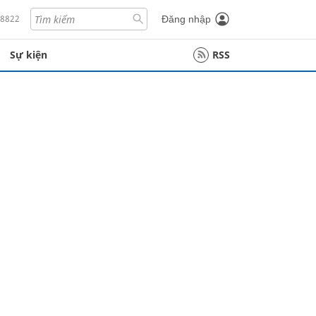
18822
Đăng nhập
Sự kiện
RSS