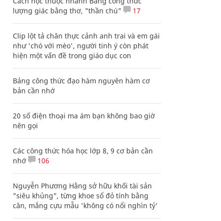
Cách học thuộc nhanh Bảng công thức
lượng giác bằng thơ, "thần chú"
17
Clip lột tả chân thực cảnh anh trai và em gái
như 'chó với mèo', người tinh ý còn phát
hiện một vấn đề trong giáo dục con
Bảng công thức đạo hàm nguyên hàm cơ
bản cần nhớ
20 số điện thoại ma ám bạn không bao giờ
nên gọi
Các công thức hóa học lớp 8, 9 cơ bản cần
nhớ
106
Nguyễn Phương Hằng sở hữu khối tài sản
"siêu khủng", từng khoe sổ đỏ tính bằng
cân, mắng cựu mẫu 'không có nổi nghìn tỷ'