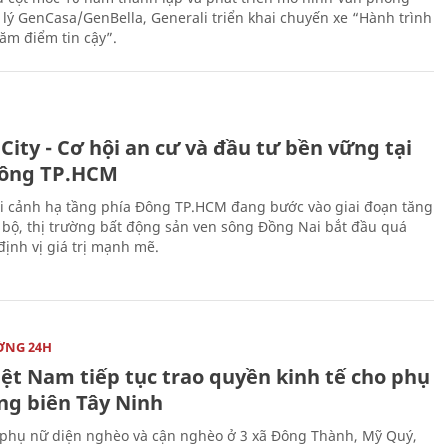
 lý GenCasa/GenBella, Generali triển khai chuyến xe “Hành trình
răm điểm tin cậy”.
City - Cơ hội an cư và đầu tư bền vững tại
ông TP.HCM
i cảnh hạ tầng phía Đông TP.HCM đang bước vào giai đoạn tăng
 bộ, thị trường bất động sản ven sông Đồng Nai bắt đầu quá
 định vị giá trị mạnh mẽ.
ỜNG 24H
iệt Nam tiếp tục trao quyền kinh tế cho phụ
ng biên Tây Ninh
phụ nữ diện nghèo và cận nghèo ở 3 xã Đông Thành, Mỹ Quý,