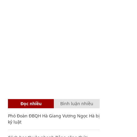
Đọc nhiều
Bình luận nhiều
Phó Đoàn ĐBQH Hà Giang Vương Ngọc Hà bị
kỷ luật