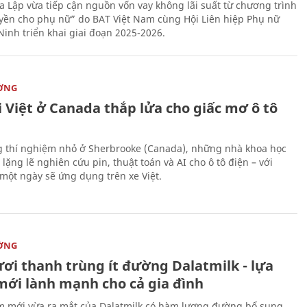
 Lập vừa tiếp cận nguồn vốn vay không lãi suất từ chương trình
yền cho phụ nữ” do BAT Việt Nam cùng Hội Liên hiệp Phụ nữ
Ninh triển khai giai đoạn 2025-2026.
ỜNG
 Việt ở Canada thắp lửa cho giấc mơ ô tô
 thí nghiệm nhỏ ở Sherbrooke (Canada), những nhà khoa học
lặng lẽ nghiên cứu pin, thuật toán và AI cho ô tô điện – với
 một ngày sẽ ứng dụng trên xe Việt.
ỜNG
ươi thanh trùng ít đường Dalatmilk - lựa
mới lành mạnh cho cả gia đình
 mới vừa ra mắt của Dalatmilk có hàm lượng đường bổ sung