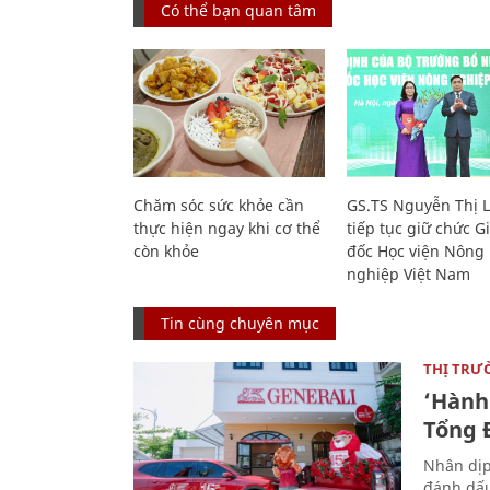
Có thể bạn quan tâm
Chăm sóc sức khỏe cần
GS.TS Nguyễn Thị 
thực hiện ngay khi cơ thể
tiếp tục giữ chức 
còn khỏe
đốc Học viện Nông
nghiệp Việt Nam
Tin cùng chuyên mục
THỊ TRƯ
‘Hành 
Tổng Đ
Nhân dịp
đánh dấu