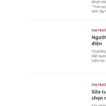
Nhơn Hòa
“Trao qu
tỉnh Tây 
THỊ TRƯ
Người
điện
Từ phòng
Việt Nam 
niềm tin
THỊ TRƯ
Sữa t
chọn 
Sản phẩm