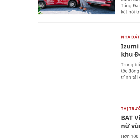
Tổng Đại
kết nối t
NHÀ ĐẤT
Izumi 
khu Đ
Trong bố
tốc đồng
trình tái
THỊ TRƯ
BAT V
nữ vù
Hơn 100 