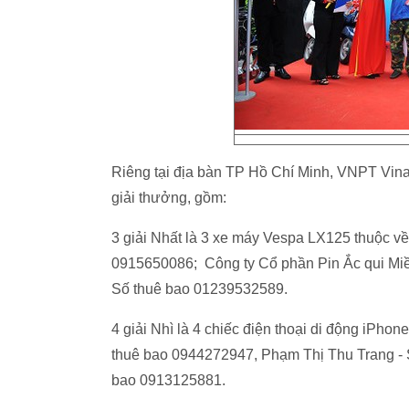
Riêng tại địa bàn TP Hồ Chí Minh, VNPT Vin
giải thưởng, gồm:
3 giải Nhất là 3 xe máy Vespa LX125 thuộc 
0915650086; Công ty Cổ phần Pin Ắc qui Mi
Số thuê bao 01239532589.
4 giải Nhì là 4 chiếc điện thoại di động iPho
thuê bao 0944272947, Phạm Thị Thu Trang - 
bao 0913125881.