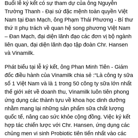
Buổi lễ ký kết có sự tham dự của ông Nguyễn
Trường Thanh - Đại sứ đặc mệnh toàn quyền Việt
Nam tại Đan Mạch, ông Phạm Thái Phương - Bí thư
thứ II phụ trách về quan hệ song phương Việt Nam
– Đan Mạch, đại diện lãnh đạo các đơn vị bộ ngành
liên quan, đại diện lãnh đạo tập đoàn Chr. Hansen
và Vinamilk.
Phát biểu tại lễ ký kết, ông Phan Minh Tiên - Giám
đốc điều hành của Vinamilk chia sẻ :“Là công ty sữa
số 1 Việt Nam và là 1 trong 50 công ty sữa lớn nhất
thế giới xét về doanh thu, Vinamilk luôn tiên phong
ứng dụng các thành tựu về khoa học dinh dưỡng
nhằm mang lại những sản phẩm sữa chất lượng
quốc tế, nâng cao sức khỏe cộng đồng. Việc ký kết
hợp tác chiến lược với Chr. Hansen, ứng dụng các
chủng men vi sinh Probiotic tiên tiến nhất vào các