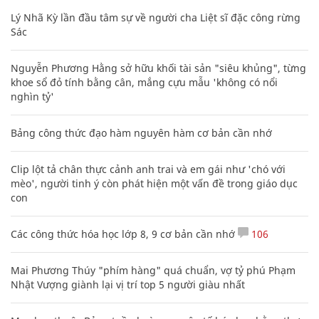
Lý Nhã Kỳ lần đầu tâm sự về người cha Liệt sĩ đặc công rừng
Sác
Nguyễn Phương Hằng sở hữu khối tài sản "siêu khủng", từng
khoe sổ đỏ tính bằng cân, mắng cựu mẫu 'không có nổi
nghìn tỷ'
Bảng công thức đạo hàm nguyên hàm cơ bản cần nhớ
Clip lột tả chân thực cảnh anh trai và em gái như 'chó với
mèo', người tinh ý còn phát hiện một vấn đề trong giáo dục
con
Các công thức hóa học lớp 8, 9 cơ bản cần nhớ
106
Mai Phương Thúy "phím hàng" quá chuẩn, vợ tỷ phú Phạm
Nhật Vượng giành lại vị trí top 5 người giàu nhất