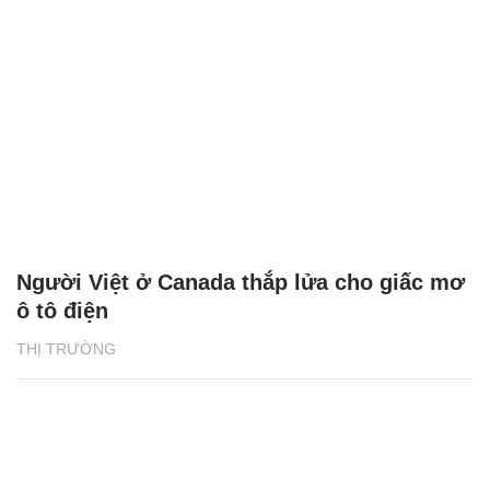
Người Việt ở Canada thắp lửa cho giấc mơ
ô tô điện
THỊ TRƯỜNG