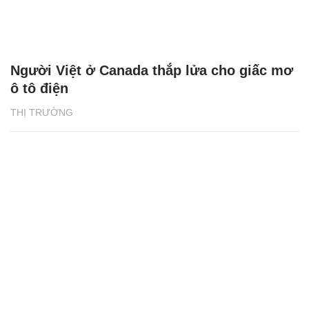
Người Việt ở Canada thắp lửa cho giấc mơ
ô tô điện
THỊ TRƯỜNG