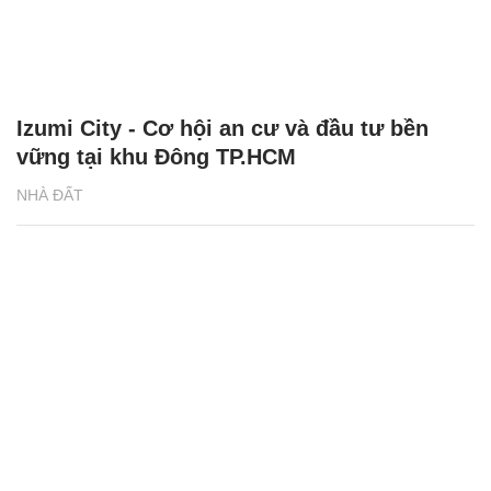
Izumi City - Cơ hội an cư và đầu tư bền
vững tại khu Đông TP.HCM
NHÀ ĐẤT