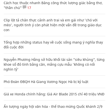
Cách học thuộc nhanh Bảng công thức lượng giác bằng thơ,
"thần chú"
17
Clip lột tả chân thực cảnh anh trai và em gái như 'chó với
mèo', người tinh ý còn phát hiện một vấn đề trong giáo dục
con
Tổng hợp những status hay về cuộc sống mang ý nghĩa thay
đổi cuộc đời
Nguyễn Phương Hằng sở hữu khối tài sản "siêu khủng", từng
khoe sổ đỏ tính bằng cân, mắng cựu mẫu 'không có nổi
nghìn tỷ'
Phó Đoàn ĐBQH Hà Giang Vương Ngọc Hà bị kỷ luật
Giá xe Honda chính hãng: Giá Air Blade 2015 chỉ 40 triệu VNĐ
Ấn tượng ngày hội văn hóa - thể thao mừng Quốc khánh 2/9