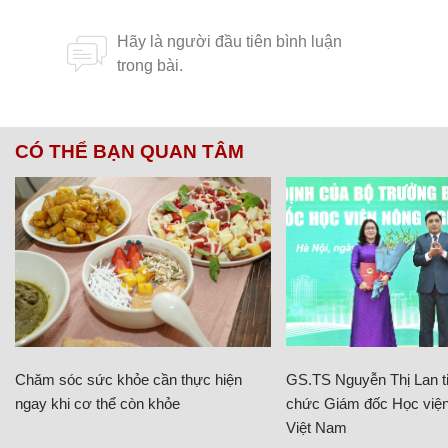
CÓ THỂ BẠN QUAN TÂM
Chăm sóc sức khỏe cần thực hiện
GS.TS Nguyễn Thị Lan ti
ngay khi cơ thể còn khỏe
chức Giám đốc Học viện
Việt Nam