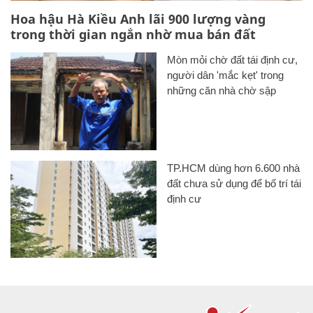
Hoa hậu Hà Kiều Anh lãi 900 lượng vàng
trong thời gian ngắn nhờ mua bán đất
Mòn mỏi chờ đất tái định cư,
người dân 'mắc kẹt' trong
những căn nhà chờ sập
TP.HCM dùng hơn 6.600 nhà
đất chưa sử dụng để bố trí tái
định cư