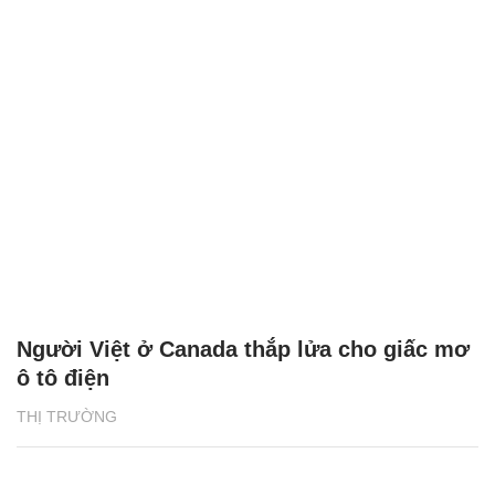
Người Việt ở Canada thắp lửa cho giấc mơ
ô tô điện
THỊ TRƯỜNG