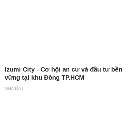
Izumi City - Cơ hội an cư và đầu tư bền
vững tại khu Đông TP.HCM
NHÀ ĐẤT