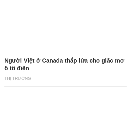
Người Việt ở Canada thắp lửa cho giấc mơ
ô tô điện
THỊ TRƯỜNG