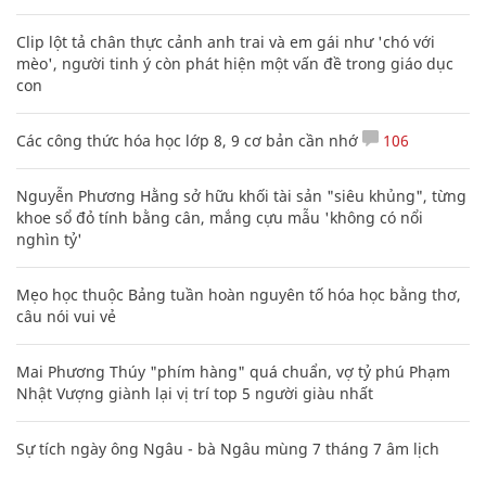
Clip lột tả chân thực cảnh anh trai và em gái như 'chó với
mèo', người tinh ý còn phát hiện một vấn đề trong giáo dục
con
Các công thức hóa học lớp 8, 9 cơ bản cần nhớ
106
Nguyễn Phương Hằng sở hữu khối tài sản "siêu khủng", từng
khoe sổ đỏ tính bằng cân, mắng cựu mẫu 'không có nổi
nghìn tỷ'
Mẹo học thuộc Bảng tuần hoàn nguyên tố hóa học bằng thơ,
câu nói vui vẻ
Mai Phương Thúy "phím hàng" quá chuẩn, vợ tỷ phú Phạm
Nhật Vượng giành lại vị trí top 5 người giàu nhất
Sự tích ngày ông Ngâu - bà Ngâu mùng 7 tháng 7 âm lịch