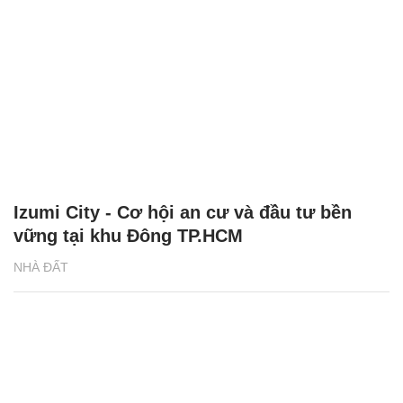
Izumi City - Cơ hội an cư và đầu tư bền
vững tại khu Đông TP.HCM
NHÀ ĐẤT