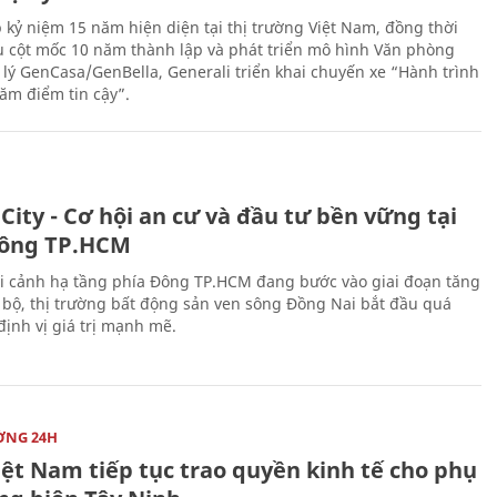
 kỷ niệm 15 năm hiện diện tại thị trường Việt Nam, đồng thời
 cột mốc 10 năm thành lập và phát triển mô hình Văn phòng
 lý GenCasa/GenBella, Generali triển khai chuyến xe “Hành trình
răm điểm tin cậy”.
City - Cơ hội an cư và đầu tư bền vững tại
ông TP.HCM
i cảnh hạ tầng phía Đông TP.HCM đang bước vào giai đoạn tăng
 bộ, thị trường bất động sản ven sông Đồng Nai bắt đầu quá
 định vị giá trị mạnh mẽ.
ỜNG 24H
iệt Nam tiếp tục trao quyền kinh tế cho phụ