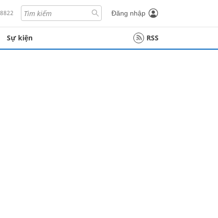
18822
Đăng nhập
Sự kiện
RSS