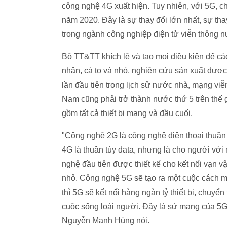
công nghệ 4G xuất hiện. Tuy nhiên, với 5G, chú
năm 2020. Đây là sự thay đổi lớn nhất, sự tha
trong ngành công nghiệp điện tử viễn thông 
Bộ TT&TT khích lệ và tạo mọi điều kiện để c
nhân, cả to và nhỏ, nghiên cứu sản xuất được th
lần đầu tiên trong lịch sử nước nhà, mạng viễ
Nam cũng phải trở thành nước thứ 5 trên thế g
gồm tất cả thiết bị mạng và đầu cuối.
"Công nghệ 2G là công nghệ điện thoại thuần
4G là thuần túy data, nhưng là cho người vớ
nghệ đầu tiên được thiết kế cho kết nối vạn vậ
nhỏ. Công nghệ 5G sẽ tạo ra một cuộc cách mạ
thì 5G sẽ kết nối hàng ngàn tỷ thiết bị, chuyển 
cuộc sống loài người. Đây là sứ mạng của 5G
Nguyễn Mạnh Hùng nói.