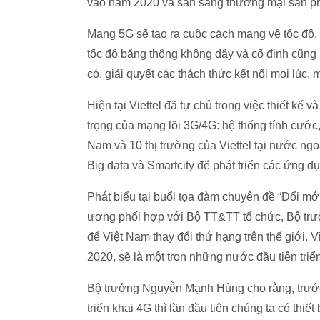
vào năm 2020 và sẵn sàng thương mại sản p
Mạng 5G sẽ tạo ra cuộc cách mạng về tốc độ, 
tốc độ băng thông không dây và cố định cũng
có, giải quyết các thách thức kết nối mọi lúc, m
Hiện tại Viettel đã tự chủ trong việc thiết k
trọng của mạng lõi 3G/4G: hệ thống tính cước, t
Nam và 10 thị trường của Viettel tại nước ngoà
Big data và Smartcity để phát triển các ứng dụ
Phát biểu tại buổi tọa đàm chuyên đề “Đổi mới
ương phối hợp với Bộ TT&TT tổ chức, Bộ tr
để Việt Nam thay đổi thứ hạng trên thế giới
2020, sẽ là một tron những nước đầu tiên triể
Bộ trưởng Nguyễn Mạnh Hùng cho rằng, trước
triển khai 4G thì lần đầu tiên chúng ta có th