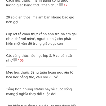
Cách học thuộc nhanh Bảng công thức
lượng giác bằng thơ, "thần chú"
17
20 số điện thoại ma ám bạn không bao giờ
nên gọi
Clip lột tả chân thực cảnh anh trai và em gái
như 'chó với mèo', người tinh ý còn phát
hiện một vấn đề trong giáo dục con
Các công thức hóa học lớp 8, 9 cơ bản cần
nhớ
106
Mẹo học thuộc Bảng tuần hoàn nguyên tố
hóa học bằng thơ, câu nói vui vẻ
Tổng hợp những status hay về cuộc sống
mang ý nghĩa thay đổi cuộc đời
Tìm hiểu tư tưởng Nguyễn Du qua đoạn kết