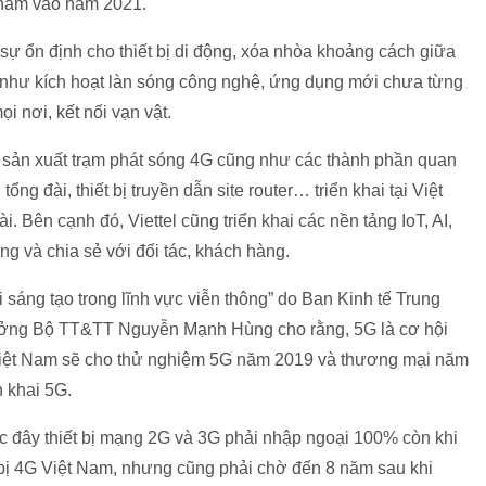
hẩm vào năm 2021.
sự ổn định cho thiết bị di động, xóa nhòa khoảng cách giữa
 như kích hoạt làn sóng công nghệ, ứng dụng mới chưa từng
ọi nơi, kết nối vạn vật.
ế và sản xuất trạm phát sóng 4G cũng như các thành phần quan
ổng đài, thiết bị truyền dẫn site router… triển khai tại Việt
i. Bên cạnh đó, Viettel cũng triển khai các nền tảng IoT, AI,
ng và chia sẻ với đối tác, khách hàng.
 sáng tạo trong lĩnh vực viễn thông” do Ban Kinh tế Trung
ưởng Bộ TT&TT Nguyễn Mạnh Hùng cho rằng, 5G là cơ hội
. Việt Nam sẽ cho thử nghiệm 5G năm 2019 và thương mại năm
n khai 5G.
 đây thiết bị mạng 2G và 3G phải nhập ngoại 100% còn khi
iết bị 4G Việt Nam, nhưng cũng phải chờ đến 8 năm sau khi