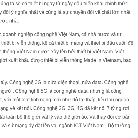
ng ta sẽ có thiết bị ngay từ ngày đầu triển khai chính thức
y đổi ý nghĩa nhất và cũng là sự chuyển đổi về chất lớn nhất
nước nhà.
ác doanh nghiệp công nghệ Việt Nam, cả nhà nước và tư
iết bị viễn thông, kể cả thiết bị mạng và thiết bị đầu cuối, để
n thông Việt Nam được xây lên bởi thiết bị Việt Nam. Việt
iới xuất khẩu được thiết bị viễn thông Made in Vietnam, bao
 túy. Công nghệ 3G là nửa điện thoại, nửa data. Công nghệ
i người. Công nghệ 5G là công nghệ data, nhưng là công
t, với một loạt tính năng mới như độ trễ thấp, tiêu thụ nguồn
ng về kết nối. Công nghệ 2G, 3G, 4G đã kết nối 7 tỷ người
tải toàn bộ thế giới vật lý vào thế giới ảo. Và thay đổi cơ bản
 và sứ mạng ấy đặt lên vai ngành ICT Việt Nam", Bộ trưởng