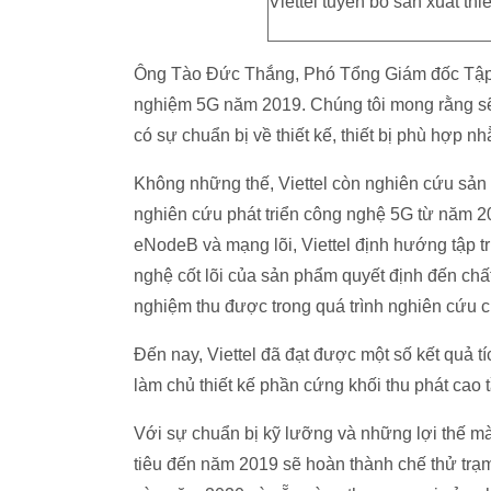
Viettel tuyên bố sản xuất th
Ông Tào Đức Thắng, Phó Tổng Giám đốc Tập đo
nghiệm 5G năm 2019. Chúng tôi mong rằng sẽ 
có sự chuẩn bị về thiết kế, thiết bị phù hợp
Không những thế, Viettel còn nghiên cứu sản x
nghiên cứu phát triển công nghệ 5G từ năm 20
eNodeB và mạng lõi, Viettel định hướng tập t
nghệ cốt lõi của sản phẩm quyết định đến ch
nghiệm thu được trong quá trình nghiên cứu c
Đến nay, Viettel đã đạt được một số kết quả t
làm chủ thiết kế phần cứng khối thu phát cao t
Với sự chuẩn bị kỹ lưỡng và những lợi thế mà
tiêu đến năm 2019 sẽ hoàn thành chế thử trạ