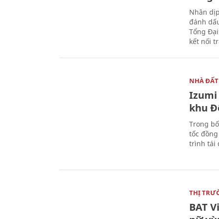
Nhân dịp
đánh dấu
Tổng Đại
kết nối t
NHÀ ĐẤT
Izumi 
khu Đ
Trong bố
tốc đồng
trình tái
THỊ TRƯ
BAT V