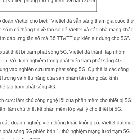
iết bị và tiên phong thử nghiệm 5G năm 2019.
àn Viettel cho biết: “Viettel đã sẵn sàng tham gia cuộc thử
sớm có thông tin về tần số để Viettel và các nhà mạng khác
 nhằm đáp ứng tần số mà Bộ TT&TT dự kiến sử dụng cho 5G”.
uất thiết bị trạm phát sóng 5G. Viettel đã thành lập nhóm
15. Với kinh nghiệm trong phát triển trạm phát sóng 4G
rung vào nghiên cứu trạm phát sóng 5G. Cụ thể là các công
ất lượng và hiệu năng của sản phẩm tận dụng các kinh
hế tạo trạm phát sóng 4G.
ích cực: làm chủ công nghệ lõi của phần mềm cho thiết bị 5G;
ần; làm chủ thiết kế phần mềm lớp vật lý cho thiết bị 5G.
 các doanh nghiệp viễn thông khác không có, Viettel đặt mục
m phát sóng 5G phiên bản 1, thử nghiệm mạng lưới trạm 5G