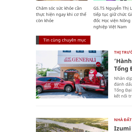
Chăm sóc sức khỏe cần
GS.TS Nguyễn Thị 
thực hiện ngay khi cơ thể
tiếp tục giữ chức 
còn khỏe
đốc Học viện Nông
nghiệp Việt Nam
Tin cùng chuyên mục
THỊ TRƯ
‘Hành 
Tổng Đ
Nhân dịp
đánh dấu
Tổng Đại
kết nối t
NHÀ ĐẤT
Izumi 