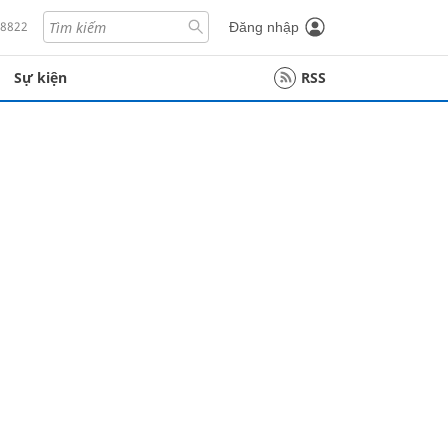
18822
Đăng nhập
Sự kiện
RSS