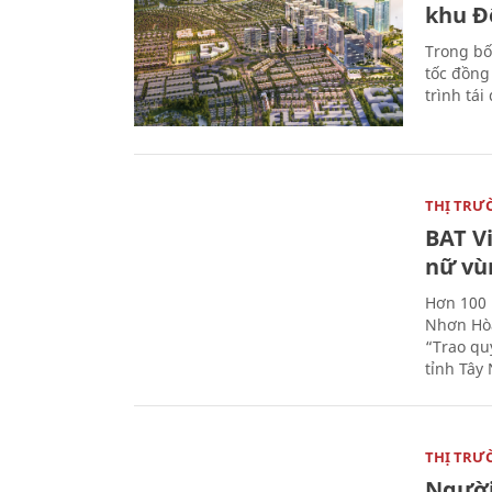
khu Đ
Trong bố
tốc đồng
trình tái
THỊ TRƯ
BAT V
nữ vù
Hơn 100 
Nhơn Hòa
“Trao qu
tỉnh Tây 
THỊ TRƯ
Người