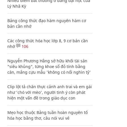
Nhiều điểm bất thường ở bằng đại học của
Lý Nhã Kỳ
Bảng công thức đạo hàm nguyên hàm cơ
bản cần nhớ
Các công thức hóa học lớp 8, 9 cơ bản cần
nhớ
106
Nguyễn Phương Hằng sở hữu khối tài sản
"siêu khủng", từng khoe sổ đỏ tính bằng
cân, mắng cựu mẫu 'không có nổi nghìn tỷ'
Clip lột tả chân thực cảnh anh trai và em gái
như 'chó với mèo', người tinh ý còn phát
hiện một vấn đề trong giáo dục con
Mẹo học thuộc Bảng tuần hoàn nguyên tố
hóa học bằng thơ, câu nói vui vẻ