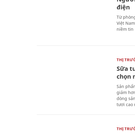
điện
Từ phòng
Việt Nam 
niềm tin
THỊ TRƯ
Sữa t
chọn 
Sản phẩm
giảm hơn
dòng sản
tươi cao
THỊ TRƯ