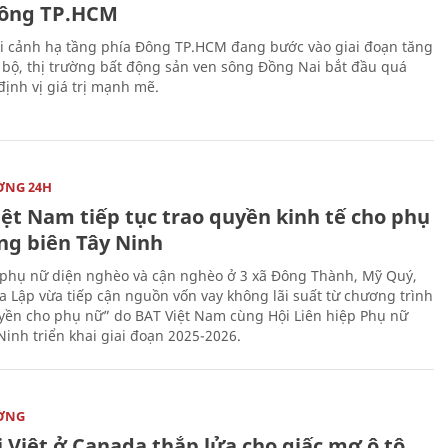
ông TP.HCM
i cảnh hạ tầng phía Đông TP.HCM đang bước vào giai đoạn tăng
 bộ, thị trường bất động sản ven sông Đồng Nai bắt đầu quá
 định vị giá trị mạnh mẽ.
ỜNG 24H
iệt Nam tiếp tục trao quyền kinh tế cho phụ
ng biên Tây Ninh
phụ nữ diện nghèo và cận nghèo ở 3 xã Đông Thành, Mỹ Quý,
 Lập vừa tiếp cận nguồn vốn vay không lãi suất từ chương trình
yền cho phụ nữ” do BAT Việt Nam cùng Hội Liên hiệp Phụ nữ
Ninh triển khai giai đoạn 2025-2026.
ỜNG
 Việt ở Canada thắp lửa cho giấc mơ ô tô