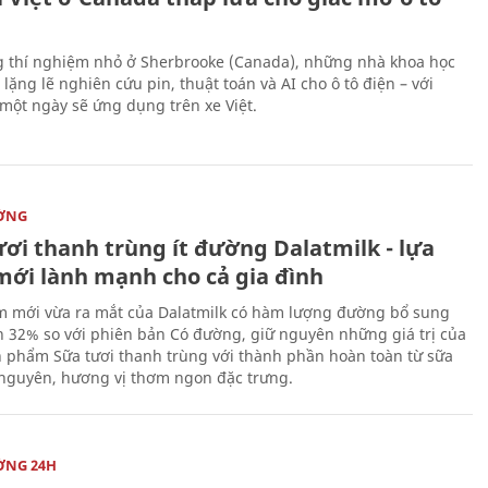
 thí nghiệm nhỏ ở Sherbrooke (Canada), những nhà khoa học
lặng lẽ nghiên cứu pin, thuật toán và AI cho ô tô điện – với
 một ngày sẽ ứng dụng trên xe Việt.
ỜNG
ươi thanh trùng ít đường Dalatmilk - lựa
mới lành mạnh cho cả gia đình
 mới vừa ra mắt của Dalatmilk có hàm lượng đường bổ sung
 32% so với phiên bản Có đường, giữ nguyên những giá trị của
 phẩm Sữa tươi thanh trùng với thành phần hoàn toàn từ sữa
 nguyên, hương vị thơm ngon đặc trưng.
ỜNG 24H