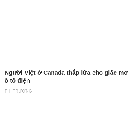
Người Việt ở Canada thắp lửa cho giấc mơ
ô tô điện
THỊ TRƯỜNG