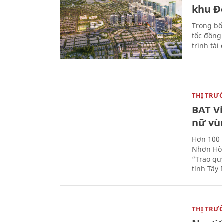
khu Đ
Trong bố
tốc đồng
trình tái
THỊ TRƯ
BAT V
nữ vù
Hơn 100 
Nhơn Hòa
“Trao qu
tỉnh Tây 
THỊ TRƯ