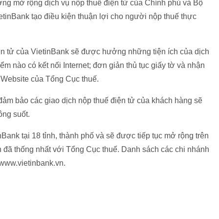
g mở rộng dịch vụ nộp thuế điện tử của Chính phủ và Bộ
ietinBank tạo điều kiện thuận lợi cho người nộp thuế thực
n tử của VietinBank sẽ được hưởng những tiện ích của dịch
iểm nào có kết nối Internet; đơn giản thủ tục giấy tờ và nhận
n Website của Tổng Cục thuế.
đảm bảo các giao dịch nộp thuế điện tử của khách hàng sẽ
ông suốt.
ank tại 18 tỉnh, thành phố và sẽ được tiếp tục mở rộng trên
ình đã thống nhất với Tổng Cục thuế. Danh sách các chi nhánh
e www.vietinbank.vn.