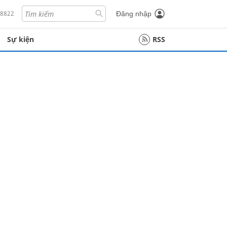
18822
Đăng nhập
Sự kiện
RSS