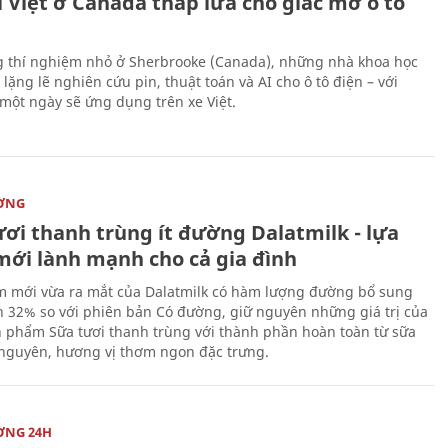
 Việt ở Canada thắp lửa cho giấc mơ ô tô
 thí nghiệm nhỏ ở Sherbrooke (Canada), những nhà khoa học
lặng lẽ nghiên cứu pin, thuật toán và AI cho ô tô điện – với
 một ngày sẽ ứng dụng trên xe Việt.
ỜNG
ươi thanh trùng ít đường Dalatmilk - lựa
mới lành mạnh cho cả gia đình
 mới vừa ra mắt của Dalatmilk có hàm lượng đường bổ sung
 32% so với phiên bản Có đường, giữ nguyên những giá trị của
 phẩm Sữa tươi thanh trùng với thành phần hoàn toàn từ sữa
 nguyên, hương vị thơm ngon đặc trưng.
ỜNG 24H