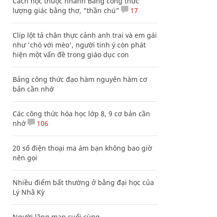
Cách học thuộc nhanh Bảng công thức
lượng giác bằng thơ, "thần chú"
17
Clip lột tả chân thực cảnh anh trai và em gái
như 'chó với mèo', người tinh ý còn phát
hiện một vấn đề trong giáo dục con
Bảng công thức đạo hàm nguyên hàm cơ
bản cần nhớ
Các công thức hóa học lớp 8, 9 cơ bản cần
nhớ
106
20 số điện thoại ma ám bạn không bao giờ
nên gọi
Nhiều điểm bất thường ở bằng đại học của
Lý Nhã Kỳ
Người lãng mạn cuối cùng