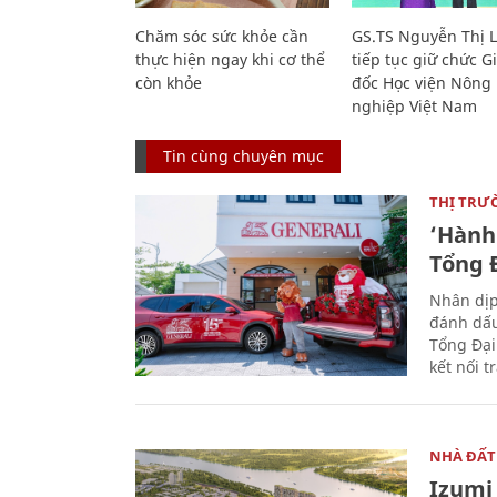
Chăm sóc sức khỏe cần
GS.TS Nguyễn Thị 
thực hiện ngay khi cơ thể
tiếp tục giữ chức 
còn khỏe
đốc Học viện Nông
nghiệp Việt Nam
Tin cùng chuyên mục
THỊ TRƯ
‘Hành 
Tổng Đ
Nhân dịp
đánh dấu
Tổng Đại
kết nối t
NHÀ ĐẤT
Izumi 