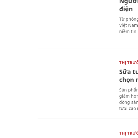
Người
điện
Từ phòng
Việt Nam 
niềm tin
THỊ TRƯ
Sữa t
chọn 
Sản phẩm
giảm hơn
dòng sản
tươi cao
THỊ TRƯ