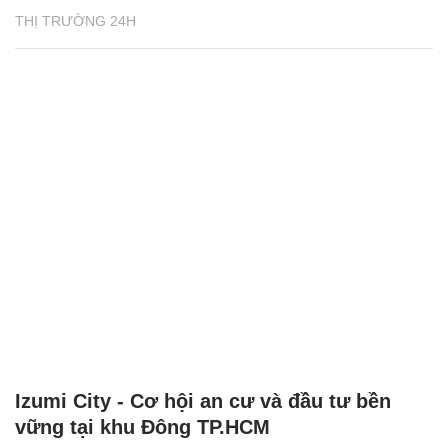
THỊ TRƯỜNG 24H
Izumi City - Cơ hội an cư và đầu tư bền
vững tại khu Đông TP.HCM