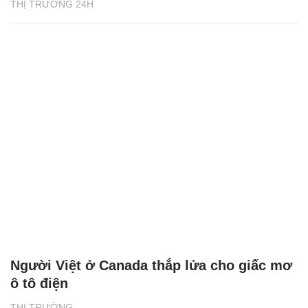
THỊ TRƯỜNG 24H
Người Việt ở Canada thắp lửa cho giấc mơ
ô tô điện
THỊ TRƯỜNG