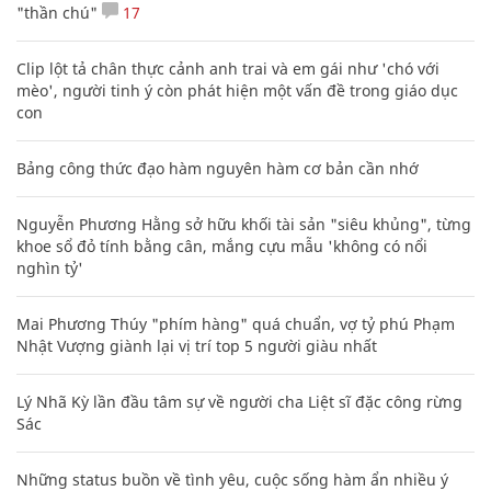
"thần chú"
17
Clip lột tả chân thực cảnh anh trai và em gái như 'chó với
mèo', người tinh ý còn phát hiện một vấn đề trong giáo dục
con
Bảng công thức đạo hàm nguyên hàm cơ bản cần nhớ
Nguyễn Phương Hằng sở hữu khối tài sản "siêu khủng", từng
khoe sổ đỏ tính bằng cân, mắng cựu mẫu 'không có nổi
nghìn tỷ'
Mai Phương Thúy "phím hàng" quá chuẩn, vợ tỷ phú Phạm
Nhật Vượng giành lại vị trí top 5 người giàu nhất
Lý Nhã Kỳ lần đầu tâm sự về người cha Liệt sĩ đặc công rừng
Sác
Những status buồn về tình yêu, cuộc sống hàm ẩn nhiều ý