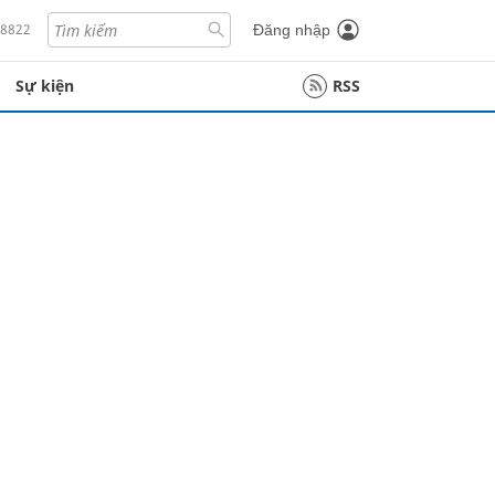
18822
Đăng nhập
Sự kiện
RSS