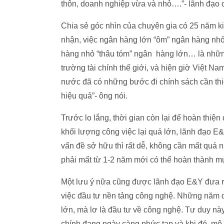
thôn, doanh nghiệp vừa và nhỏ….”- lãnh đạo 
Chia sẻ góc nhìn của chuyên gia có 25 năm k
nhận, việc ngân hàng lớn “ôm” ngân hàng nhỏ
hàng nhỏ “thâu tóm” ngân hàng lớn… là những
trường tài chính thế giới, và hiện giờ Việt 
nước đã có những bước đi chính sách cần thiết
hiệu quả”- ông nói.
Trước lo lắng, thời gian còn lại để hoàn thiện 
khối lượng công việc lại quá lớn, lãnh đạo E
vấn đề sở hữu thì rất dễ, không cần mất quá n
phải mất từ 1-2 năm mới có thể hoàn thành mụ
Một lưu ý nữa cũng được lãnh đạo E&Y đưa ra,
việc đầu tư nền tảng công nghệ. Những năm q
lớn, mà lơ là đầu tư về công nghệ. Tư duy này
chính đang ngày càng phức tạp và khi đó mô 