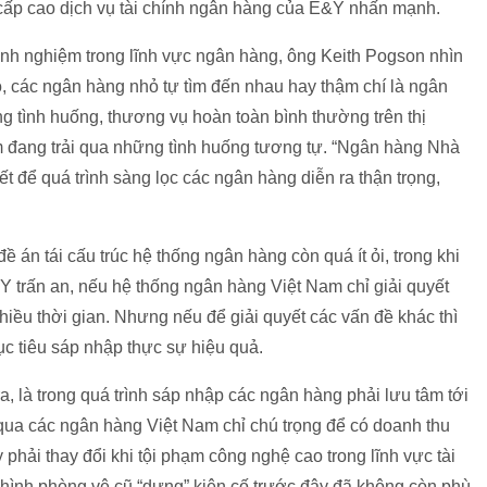
cấp cao dịch vụ tài chính ngân hàng của E&Y nhấn mạnh.
inh nghiệm trong lĩnh vực ngân hàng, ông Keith Pogson nhìn
, các ngân hàng nhỏ tự tìm đến nhau hay thậm chí là ngân
 tình huống, thương vụ hoàn toàn bình thường trên thị
Nam đang trải qua những tình huống tương tự. “Ngân hàng Nhà
 để quá trình sàng lọc các ngân hàng diễn ra thận trọng,
đề án tái cấu trúc hệ thống ngân hàng còn quá ít ỏi, trong khi
&Y trấn an, nếu hệ thống ngân hàng Việt Nam chỉ giải quyết
hiều thời gian. Nhưng nếu để giải quyết các vấn đề khác thì
c tiêu sáp nhập thực sự hiệu quả.
 là trong quá trình sáp nhập các ngân hàng phải lưu tâm tới
ua các ngân hàng Việt Nam chỉ chú trọng để có doanh thu
 phải thay đổi khi tội phạm công nghệ cao trong lĩnh vực tài
hình phòng vệ cũ “dựng” kiên cố trước đây đã không còn phù