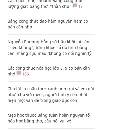
Cách học thuộc nhanh Bảng công thức
lượng giác bằng thơ, "thần chú"
17
Bảng công thức đạo hàm nguyên hàm cơ
bản cần nhớ
Nguyễn Phương Hằng sở hữu khối tài sản
"siêu khủng", từng khoe sổ đỏ tính bằng
cân, mắng cựu mẫu 'không có nổi nghìn tỷ'
Các công thức hóa học lớp 8, 9 cơ bản cần
nhớ
106
Clip lột tả chân thực cảnh anh trai và em gái
như 'chó với mèo', người tinh ý còn phát
hiện một vấn đề trong giáo dục con
Mẹo học thuộc Bảng tuần hoàn nguyên tố
hóa học bằng thơ, câu nói vui vẻ