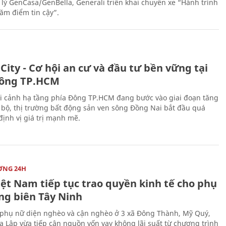
 lý GenCasa/GenBella, Generali triển khai chuyến xe “Hành trình
răm điểm tin cậy”.
City - Cơ hội an cư và đầu tư bền vững tại
ông TP.HCM
i cảnh hạ tầng phía Đông TP.HCM đang bước vào giai đoạn tăng
 bộ, thị trường bất động sản ven sông Đồng Nai bắt đầu quá
 định vị giá trị mạnh mẽ.
ỜNG 24H
iệt Nam tiếp tục trao quyền kinh tế cho phụ
ng biên Tây Ninh
phụ nữ diện nghèo và cận nghèo ở 3 xã Đông Thành, Mỹ Quý,
 Lập vừa tiếp cận nguồn vốn vay không lãi suất từ chương trình