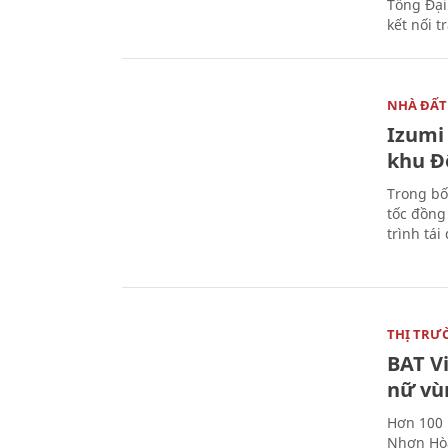
Tổng Đại
kết nối t
NHÀ ĐẤT
Izumi 
khu Đ
Trong bố
tốc đồng
trình tái
THỊ TRƯ
BAT V
nữ vù
Hơn 100 
Nhơn Hòa