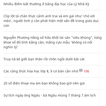
Nhiều điểm bất thường ở bằng đại học của Lý Nhã Kỳ
Clip lột tả chân thực cảnh anh trai và em gái như 'chó với
mèo', người tinh ý còn phát hiện một vấn đề trong giáo dục
con
Nguyễn Phương Hằng sở hữu khối tài sản "siêu khủng", từng
khoe sổ đỏ tính bằng cân, mắng cựu mẫu 'không có nổi
nghìn tỷ'
Truy nã kẻ giết bạn thân rồi chôn ngồi dưới bãi cát
Các công thức hóa học lớp 8, 9 cơ bản cần nhớ
106
20 số điện thoại ma ám bạn không bao giờ nên gọi
Sự tích ngày ông Ngâu - bà Ngâu mùng 7 tháng 7 âm lịch