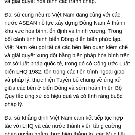
và giải quyết hòa bình các tranh chấp.
Đại sứ cũng nêu rõ Việt Nam đang cùng với các
nước ASEAN nỗ lực xây dựng Đông Nam Á thành
khu vực hòa bình, ổn định và thịnh vượng. Trong
bối cảnh tình hình biển Đông diễn biến phức tạp,
Việt Nam kêu gọi tất cả các bên liên quan kiềm chế
và giải quyết xung đột bằng biện pháp hòa bình trên
cơ sở luật pháp quốc tế, trong đó có Công ước Luật
biển LHQ 1982, tôn trọng các tiến trình ngoại giao
và pháp lý, thực hiện Tuyên bố chung về ứng xử
giữa các bên ở biển Đông và sớm hoàn thiện Bộ
Quy tắc ứng xử có hiệu quả và có tính ràng buộc
pháp lý.
Đại sứ khẳng định Việt Nam cam kết tiếp tục hợp
tác với LHQ và các nước thành viên tăng cường
pháp quyền nhằm thực hiện thắng lợi các Mục tiêu