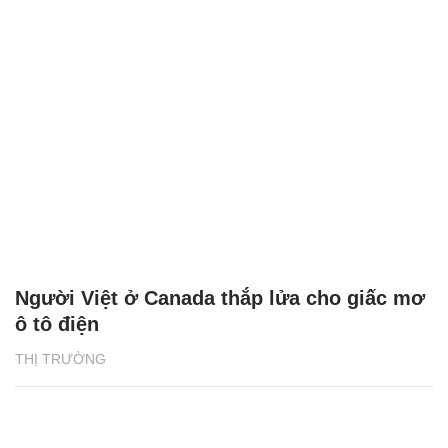
Người Việt ở Canada thắp lửa cho giấc mơ
ô tô điện
THỊ TRƯỜNG