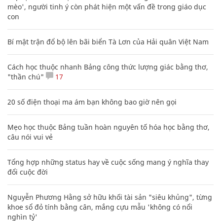
mèo', người tinh ý còn phát hiện một vấn đề trong giáo dục
con
Bí mật trận đổ bộ lên bãi biển Tà Lơn của Hải quân Việt Nam
Cách học thuộc nhanh Bảng công thức lượng giác bằng thơ,
"thần chú"
17
20 số điện thoại ma ám bạn không bao giờ nên gọi
Mẹo học thuộc Bảng tuần hoàn nguyên tố hóa học bằng thơ,
câu nói vui vẻ
Tổng hợp những status hay về cuộc sống mang ý nghĩa thay
đổi cuộc đời
Nguyễn Phương Hằng sở hữu khối tài sản "siêu khủng", từng
khoe sổ đỏ tính bằng cân, mắng cựu mẫu 'không có nổi
nghìn tỷ'