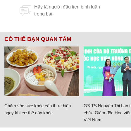
CÓ THỂ BẠN QUAN TÂM
Chăm sóc sức khỏe cần thực hiện
GS.TS Nguyễn Thị Lan ti
ngay khi cơ thể còn khỏe
chức Giám đốc Học viện
Việt Nam