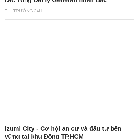
THỊ TRƯỜNG 24H
Izumi City - Cơ hội an cư và đầu tư bền
vững tại khu Đông TP.HCM