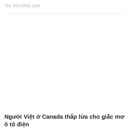
THỊ TRƯỜNG 24H
Người Việt ở Canada thắp lửa cho giấc mơ
ô tô điện