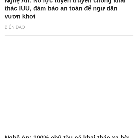
Nghệ An: Nỗ lực tuyên truyền chống khai
thác IUU, đảm bảo an toàn để ngư dân
vươn khơi
BIỂN ĐẢO
Nghệ An: 100% chủ tàu cá khai thác xa bờ