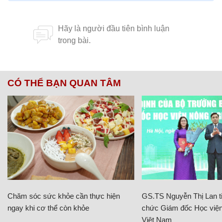
CÓ THỂ BẠN QUAN TÂM
Chăm sóc sức khỏe cần thực hiện
GS.TS Nguyễn Thị Lan ti
ngay khi cơ thể còn khỏe
chức Giám đốc Học viện
Việt Nam