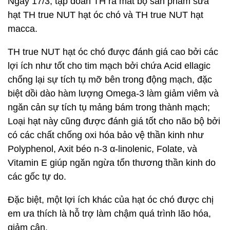
Ngày 17/3, tập đoàn TH ra mắt bộ sản phẩm sữa
hạt TH true NUT hạt óc chó và TH true NUT hạt
macca.
TH true NUT hạt óc chó được đánh giá cao bởi các
lợi ích như tốt cho tim mạch bởi chứa Acid ellagic
chống lại sự tích tụ mỡ bên trong động mạch, đặc
biệt dồi dào hàm lượng Omega-3 làm giảm viêm và
ngăn cản sự tích tụ mảng bám trong thành mạch;
Loại hạt này cũng được đánh giá tốt cho não bộ bởi
có các chất chống oxi hóa bảo vệ thần kinh như
Polyphenol, Axit béo n-3 α-linolenic, Folate, và
Vitamin E giúp ngăn ngừa tổn thương thần kinh do
các gốc tự do.
Đặc biệt, một lợi ích khác của hạt óc chó được chị
em ưa thích là hỗ trợ làm chậm quá trình lão hóa,
giảm cân.