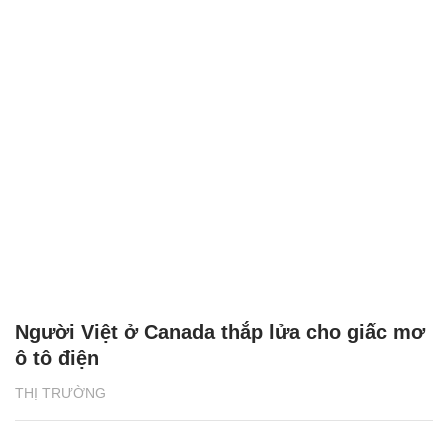
Người Việt ở Canada thắp lửa cho giấc mơ
ô tô điện
THỊ TRƯỜNG