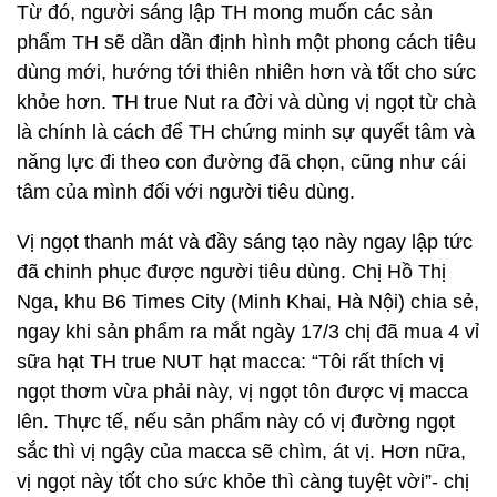
Từ đó, người sáng lập TH mong muốn các sản
phẩm TH sẽ dần dần định hình một phong cách tiêu
dùng mới, hướng tới thiên nhiên hơn và tốt cho sức
khỏe hơn. TH true Nut ra đời và dùng vị ngọt từ chà
là chính là cách để TH chứng minh sự quyết tâm và
năng lực đi theo con đường đã chọn, cũng như cái
tâm của mình đối với người tiêu dùng.
Vị ngọt thanh mát và đầy sáng tạo này ngay lập tức
đã chinh phục được người tiêu dùng. Chị Hồ Thị
Nga, khu B6 Times City (Minh Khai, Hà Nội) chia sẻ,
ngay khi sản phẩm ra mắt ngày 17/3 chị đã mua 4 vỉ
sữa hạt TH true NUT hạt macca: “Tôi rất thích vị
ngọt thơm vừa phải này, vị ngọt tôn được vị macca
lên. Thực tế, nếu sản phẩm này có vị đường ngọt
sắc thì vị ngậy của macca sẽ chìm, át vị. Hơn nữa,
vị ngọt này tốt cho sức khỏe thì càng tuyệt vời”- chị