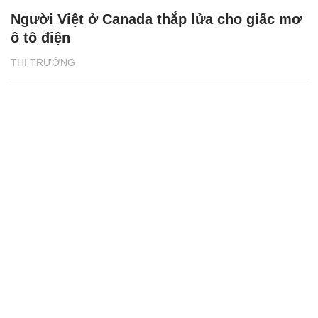
Người Việt ở Canada thắp lửa cho giấc mơ
ô tô điện
THỊ TRƯỜNG