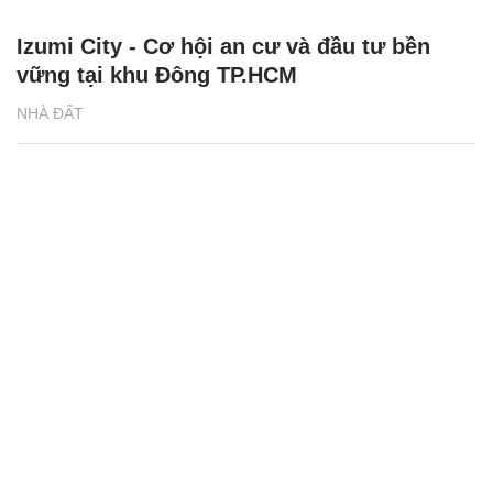
Izumi City - Cơ hội an cư và đầu tư bền
vững tại khu Đông TP.HCM
NHÀ ĐẤT