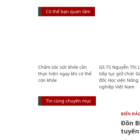
Có thể bạn quan tâm
Chăm sóc sức khỏe cần
GS.TS Nguyễn Thị 
thực hiện ngay khi cơ thể
tiếp tục giữ chức 
còn khỏe
đốc Học viện Nông
nghiệp Việt Nam
Tin cùng chuyên mục
BIỂN ĐẢ
Đồn B
tuyên