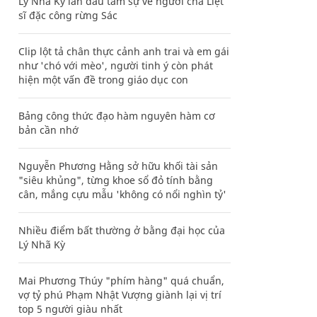
Lý Nhã Kỳ lần đầu tâm sự về người cha Liệt
sĩ đặc công rừng Sác
Clip lột tả chân thực cảnh anh trai và em gái
như 'chó với mèo', người tinh ý còn phát
hiện một vấn đề trong giáo dục con
Bảng công thức đạo hàm nguyên hàm cơ
bản cần nhớ
Nguyễn Phương Hằng sở hữu khối tài sản
"siêu khủng", từng khoe sổ đỏ tính bằng
cân, mắng cựu mẫu 'không có nổi nghìn tỷ'
Nhiều điểm bất thường ở bằng đại học của
Lý Nhã Kỳ
Mai Phương Thúy "phím hàng" quá chuẩn,
vợ tỷ phú Phạm Nhật Vượng giành lại vị trí
top 5 người giàu nhất