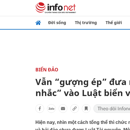
Đời sống
Thị trường
Thế giới
BIỂN ĐẢO
Vẫn “gượng ép” đưa 
nhắc” vào Luật biển v
Hiện nay, nhìn một cách tổng thể thì chức
và hải đảo chưa được Luật Tài nguyên, Môi