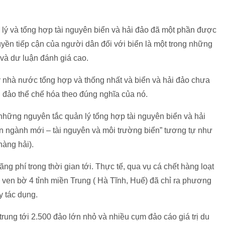
 lý và tổng hợp tài nguyên biển và hải đảo đã một phần được
uyền tiếp cận của người dân đối với biển là một trong những
và dư luận đánh giá cao.
lý nhà nước tổng hợp và thống nhất và biển và hải đảo chưa
 đảo thể chế hóa theo đúng nghĩa của nó.
 những nguyên tắc quản lý tổng hợp tài nguyên biển và hải
ơn ngành mới – tài nguyên và môi trường biển” tương tự như
hàng hải).
ng phí trong thời gian tới. Thực tế, qua vụ cá chết hàng loạt
ven bờ 4 tỉnh miền Trung ( Hà Tĩnh, Huế) đã chỉ ra phương
y tác dụng.
rung tới 2.500 đảo lớn nhỏ và nhiều cụm đảo cáo giá trị du