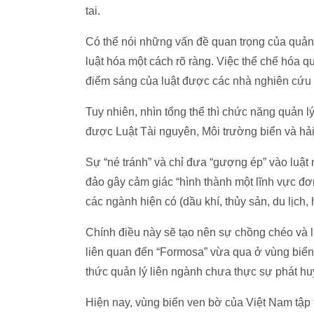
tai.
Có thể nói những vấn đề quan trọng của quản
luật hóa một cách rõ ràng. Việc thể chế hóa q
điểm sáng của luật được các nhà nghiên cứu 
Tuy nhiên, nhìn tổng thể thì chức năng quản 
được Luật Tài nguyên, Môi trường biển và hải
Sự “né tránh” và chỉ đưa “gượng ép” vào luật
đảo gây cảm giác “hình thành một lĩnh vực đ
các ngành hiện có (dầu khí, thủy sản, du lịch, 
Chính điều này sẽ tạo nên sự chồng chéo và lã
liên quan đến “Formosa” vừa qua ở vùng biển 
thức quản lý liên ngành chưa thực sự phát hu
Hiện nay, vùng biển ven bờ của Việt Nam tập t