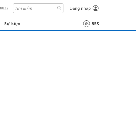
18822
Đăng nhập
Sự kiện
RSS