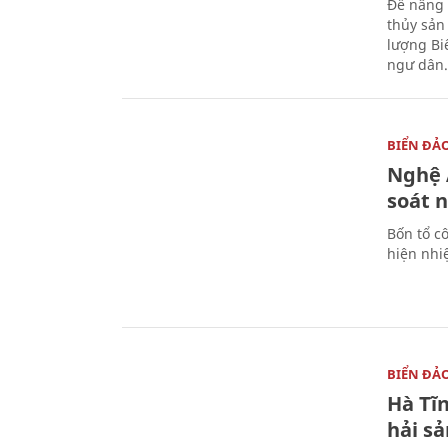
Để nâng 
thủy sản
lượng Bi
ngư dân.
BIỂN ĐẢ
Nghệ A
soát 
Bốn tổ cô
hiện nhi
BIỂN ĐẢ
Hà Tĩn
hải sả