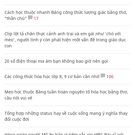
Cách học thuộc nhanh Bảng công thức lượng giác bằng thơ,
"thần chú"
17
Clip lột tả chân thực cảnh anh trai và em gái như 'chó với
mèo', người tinh ý còn phát hiện một vấn đề trong giáo dục
con
20 số điện thoại ma ám bạn không bao giờ nên gọi
Các công thức hóa học lớp 8, 9 cơ bản cần nhớ
106
Mẹo học thuộc Bảng tuần hoàn nguyên tố hóa học bằng thơ,
câu nói vui vẻ
Tổng hợp những status hay về cuộc sống mang ý nghĩa thay
đổi cuộc đời
Hàng ngàn người Mỹ ân hận vì tiêm vắc xin HPV: Bác sĩ nói