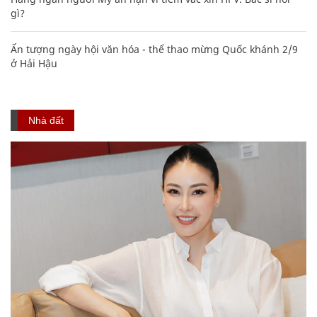
gì?
Ấn tượng ngày hội văn hóa - thể thao mừng Quốc khánh 2/9
ở Hải Hậu
Nhà đất