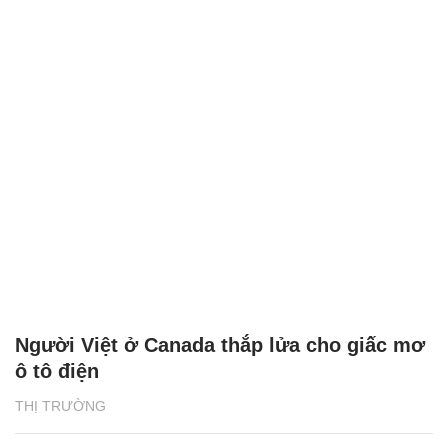
Người Việt ở Canada thắp lửa cho giấc mơ
ô tô điện
THỊ TRƯỜNG