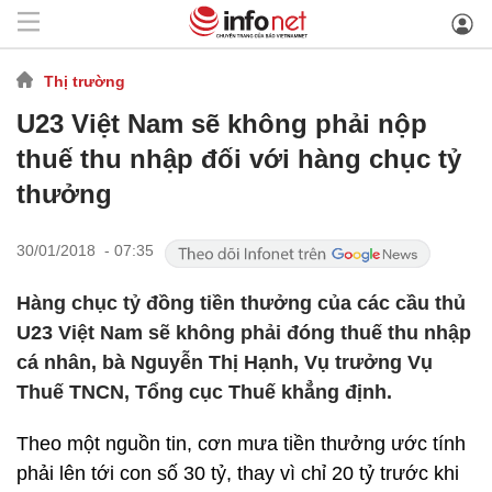
Thị trường
U23 Việt Nam sẽ không phải nộp
thuế thu nhập đối với hàng chục tỷ
thưởng
30/01/2018 - 07:35
Hàng chục tỷ đồng tiền thưởng của các cầu thủ
U23 Việt Nam sẽ không phải đóng thuế thu nhập
cá nhân, bà Nguyễn Thị Hạnh, Vụ trưởng Vụ
Thuế TNCN, Tổng cục Thuế khẳng định.
Theo một nguồn tin, cơn mưa tiền thưởng ước tính
phải lên tới con số 30 tỷ, thay vì chỉ 20 tỷ trước khi