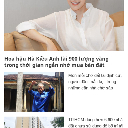
Hoa hậu Hà Kiều Anh lãi 900 lượng vàng
trong thời gian ngắn nhờ mua bán đất
Mòn mỏi chờ đất tái định cư,
người dân 'mắc kẹt' trong
những căn nhà chờ sập
TP.HCM dùng hơn 6.600 nhà
đất chưa sử dụng để bố trí tái