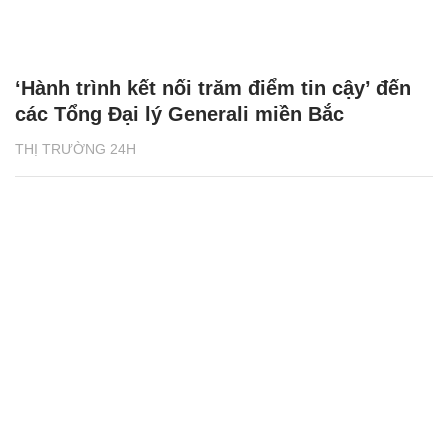
‘Hành trình kết nối trăm điểm tin cậy’ đến
các Tổng Đại lý Generali miền Bắc
THỊ TRƯỜNG 24H