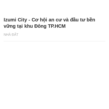
Izumi City - Cơ hội an cư và đầu tư bền
vững tại khu Đông TP.HCM
NHÀ ĐẤT