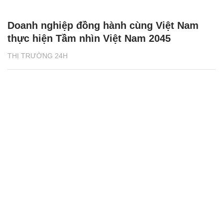
Doanh nghiệp đồng hành cùng Việt Nam
thực hiện Tầm nhìn Việt Nam 2045
THỊ TRƯỜNG 24H