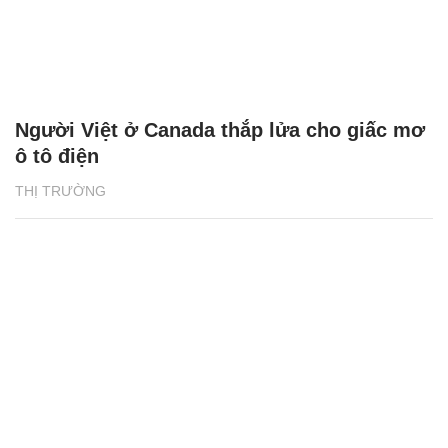
Người Việt ở Canada thắp lửa cho giấc mơ
ô tô điện
THỊ TRƯỜNG