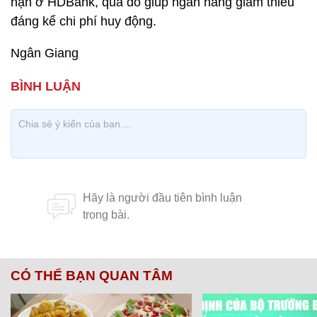
hạn ở HDBank, qua đó giúp ngân hàng giảm thiểu
đáng kể chi phí huy động.
Ngân Giang
CÓ THỂ BẠN QUAN TÂM