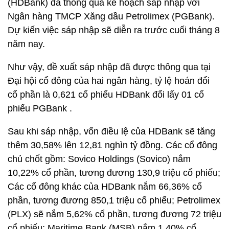
(HDBank) đã thông qua kế hoạch sáp nhập với
Ngân hàng TMCP Xăng dầu Petrolimex (PGBank).
Dự kiến việc sáp nhập sẽ diễn ra trước cuối tháng 8
năm nay.
Như vậy, đề xuất sáp nhập đã được thông qua tại
Đại hội cổ đông của hai ngân hàng, tỷ lệ hoán đổi
cổ phần là 0,621 cổ phiếu HDBank đổi lấy 01 cổ
phiếu PGBank .
Sau khi sáp nhập, vốn điều lệ của HDBank sẽ tăng
thêm 30,58% lên 12,81 nghìn tỷ đồng. Các cổ đông
chủ chốt gồm: Sovico Holdings (Sovico) nắm
10,22% cổ phần, tương đương 130,9 triệu cổ phiếu;
Các cổ đông khác của HDBank nắm 66,36% cổ
phần, tương đương 850,1 triệu cổ phiếu; Petrolimex
(PLX) sẽ nắm 5,62% cổ phần, tương đương 72 triệu
cổ phiếu; Maritime Bank (MSB) nắm 1,40% cổ