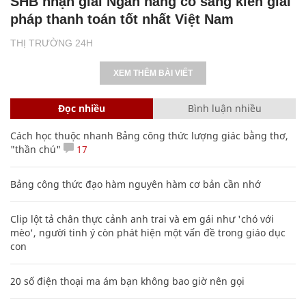
SHB nhận giải Ngân hàng có sáng kiến giải
pháp thanh toán tốt nhất Việt Nam
THỊ TRƯỜNG 24H
XEM THÊM BÀI VIẾT
Đọc nhiều
Bình luận nhiều
Cách học thuộc nhanh Bảng công thức lượng giác bằng thơ,
"thần chú"
17
Bảng công thức đạo hàm nguyên hàm cơ bản cần nhớ
Clip lột tả chân thực cảnh anh trai và em gái như 'chó với
mèo', người tinh ý còn phát hiện một vấn đề trong giáo dục
con
20 số điện thoại ma ám bạn không bao giờ nên gọi