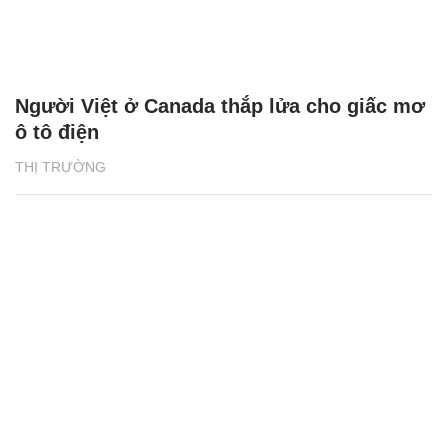
Người Việt ở Canada thắp lửa cho giấc mơ
ô tô điện
THỊ TRƯỜNG