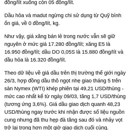
đồng/lít xuống còn 05 đồng/lít.
Dầu hỏa và madut ngừng chi sử dụng từ Quỹ bình
ổn giá, về 0 đồng/lít, kg.
Như vậy, giá xăng bán lẻ trong nước vẫn sẽ giữ
nguyên ở mức giá 17.280 đồng/lít; xăng E5 là
16.950 đồng/lít; dầu DO 0,05S là 15.880 đồng/lít và
dầu hỏa là 16.320 đồng/lít.
Theo dữ liệu về giá dầu trên thị trường thế giới ngày
26/3, hợp đồng dầu thô ngọt nhẹ giao tháng 5 trên
sàn Nymex (WTI) khép phiên tại 49,21 USD/thùng -
mức cao nhất kể từ ngày 09/03, tăng 1,7 USD/thùng
(tương ứng 3,6%). Giá dầu giao dịch quanh 48,23
USD/thùng ngay trước khi nhận được số liệu nguồn
cung nhưng đã thu hẹp đà tăng sau đó và nhảy vọt
trở lại trong hơn một giờ giao dịch cuối cùng.