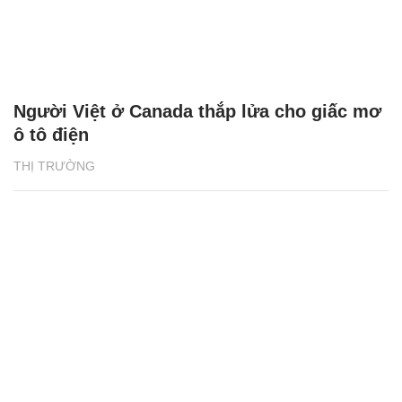
Người Việt ở Canada thắp lửa cho giấc mơ
ô tô điện
THỊ TRƯỜNG