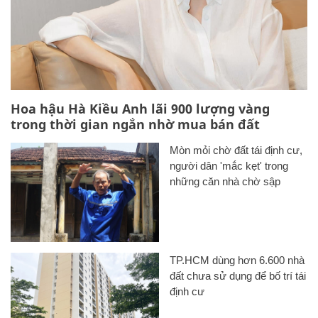
Hoa hậu Hà Kiều Anh lãi 900 lượng vàng
trong thời gian ngắn nhờ mua bán đất
Mòn mỏi chờ đất tái định cư,
người dân 'mắc kẹt' trong
những căn nhà chờ sập
TP.HCM dùng hơn 6.600 nhà
đất chưa sử dụng để bố trí tái
định cư