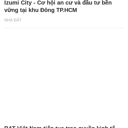
Izumi City - Cơ hội an cư và đầu tư bền
vững tại khu Đông TP.HCM
NHÀ ĐẤT