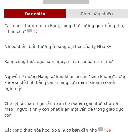
Đọc nhiều
Bình luận nhiều
Cách học thuộc nhanh Bảng công thức lượng giác bằng thơ,
"thần chú"
17
Nhiều điểm bất thường ở bằng đại học của Lý Nhã Kỳ
Bảng công thức đạo hàm nguyên hàm cơ bản cần nhớ
Nguyễn Phương Hằng sở hữu khối tài sản "siêu khủng", từng
khoe sổ đỏ tính bằng cân, mắng cựu mẫu 'không có nổi
nghìn tỷ'
Clip lột tả chân thực cảnh anh trai và em gái như 'chó với
mèo', người tinh ý còn phát hiện một vấn đề trong giáo dục
con
Các công thức hóa học lớp 8, 9 cơ bản cần nhớ
106