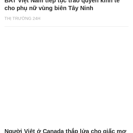
BAT Việt Nam tiếp tục trao quyền kinh tế
cho phụ nữ vùng biên Tây Ninh
THỊ TRƯỜNG 24H
Người Việt ở Canada thắp lửa cho giấc mơ