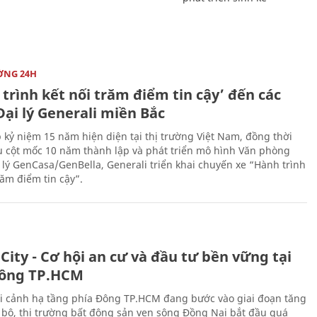
ỜNG 24H
trình kết nối trăm điểm tin cậy’ đến các
ại lý Generali miền Bắc
 kỷ niệm 15 năm hiện diện tại thị trường Việt Nam, đồng thời
 cột mốc 10 năm thành lập và phát triển mô hình Văn phòng
 lý GenCasa/GenBella, Generali triển khai chuyến xe “Hành trình
răm điểm tin cậy”.
City - Cơ hội an cư và đầu tư bền vững tại
ông TP.HCM
i cảnh hạ tầng phía Đông TP.HCM đang bước vào giai đoạn tăng
 bộ, thị trường bất động sản ven sông Đồng Nai bắt đầu quá