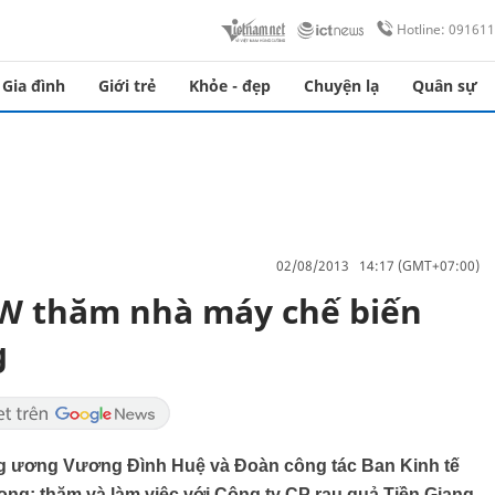
Hotline: 09161
Gia đình
Giới trẻ
Khỏe - đẹp
Chuyện lạ
Quân sự
02/08/2013 14:17 (GMT+07:00)
TW thăm nhà máy chế biến
g
ng ương Vương Đình Huệ và Đoàn công tác Ban Kinh tế
ong; thăm và làm việc với Công ty CP rau quả Tiền Giang