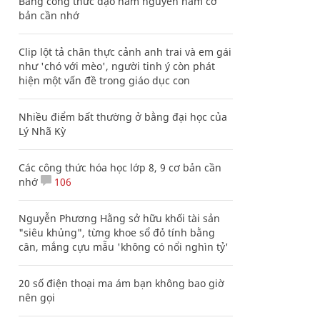
Bảng công thức đạo hàm nguyên hàm cơ
bản cần nhớ
Clip lột tả chân thực cảnh anh trai và em gái
như 'chó với mèo', người tinh ý còn phát
hiện một vấn đề trong giáo dục con
Nhiều điểm bất thường ở bằng đại học của
Lý Nhã Kỳ
Các công thức hóa học lớp 8, 9 cơ bản cần
nhớ
106
Nguyễn Phương Hằng sở hữu khối tài sản
"siêu khủng", từng khoe sổ đỏ tính bằng
cân, mắng cựu mẫu 'không có nổi nghìn tỷ'
20 số điện thoại ma ám bạn không bao giờ
nên gọi