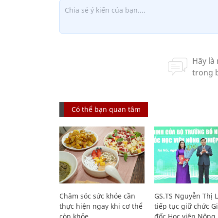
Có thể bạn quan tâm
Chăm sóc sức khỏe cần
GS.TS Nguyễn Thị 
thực hiện ngay khi cơ thể
tiếp tục giữ chức 
còn khỏe
đốc Học viện Nông