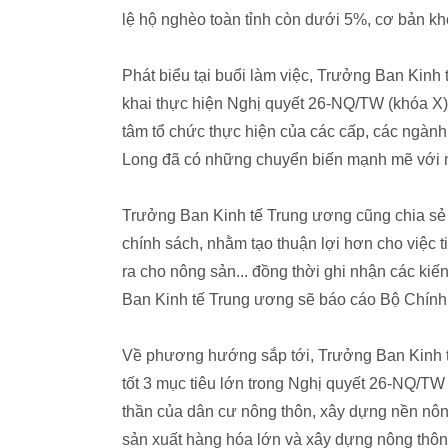
lệ hộ nghèo toàn tỉnh còn dưới 5%, cơ bản k
Phát biểu tại buổi làm việc, Trưởng Ban Kin
khai thực hiện Nghị quyết 26-NQ/TW (khóa X),
tâm tổ chức thực hiện của các cấp, các ngành
Long đã có những chuyển biến mạnh mẽ với n
Trưởng Ban Kinh tế Trung ương cũng chia s
chính sách, nhằm tạo thuận lợi hơn cho việc 
ra cho nông sản... đồng thời ghi nhận các kiế
Ban Kinh tế Trung ương sẽ báo cáo Bộ Chính t
Về phương hướng sắp tới, Trưởng Ban Kinh tế
tốt 3 mục tiêu lớn trong Nghị quyết 26-NQ/TW
thần của dân cư nông thôn, xây dựng nền nông
sản xuất hàng hóa lớn và xây dựng nông thôn