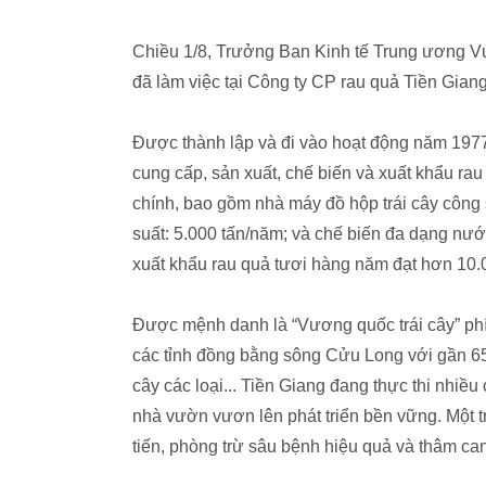
Chiều 1/8, Trưởng Ban Kinh tế Trung ương 
đã làm việc tại Công ty CP rau quả Tiền Giang
Được thành lập và đi vào hoạt động năm 197
cung cấp, sản xuất, chế biến và xuất khẩu rau
chính, bao gồm nhà máy đồ hộp trái cây công
suất: 5.000 tấn/năm; và chế biến đa dạng nướ
xuất khẩu rau quả tươi hàng năm đạt hơn 10.
Được mệnh danh là “Vương quốc trái cây” phí
các tỉnh đồng bằng sông Cửu Long với gần 65
cây các loại... Tiền Giang đang thực thi nhiề
nhà vườn vươn lên phát triển bền vững. Một t
tiến, phòng trừ sâu bệnh hiệu quả và thâm can