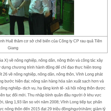
h Huệ thăm cơ sở chế biến của Công ty CP rau quả Tiền
Giang
óa X) về nông nghiệp, nông dân, nông thôn và công tác xây
y dựng chương trình hành động để chỉ đạo thực hiện trong
t 26 về nông nghiệp, nông dân, nông thôn, Vĩnh Long phát
ừng bước hiện đại; nông sản hàng hóa sản xuất sạch hơn và
công nghiệp- dịch vụ, hạ tầng kinh tế- xã hội nông thôn được
liên tục đổi mới. Thu nhập bình quân đầu người ở khu vực
i, tăng 1,93 lần so với năm 2008; Vĩnh Long tiếp tục phấn
c nông thôn đến 2015 đạt 29 triệu đồng/người/năm; giảm tỷ