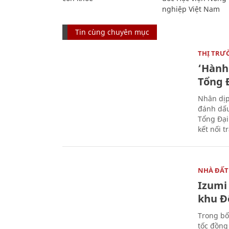
nghiệp Việt Nam
Tin cùng chuyên mục
THỊ TRƯ
‘Hành 
Tổng Đ
Nhân dịp
đánh dấu
Tổng Đại
kết nối t
NHÀ ĐẤT
Izumi 
khu Đ
Trong bố
tốc đồng