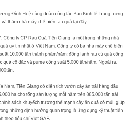
Vương Đình Huệ cùng đoàn công tác Ban Kinh tế Trung ương
 và thăm nhà máy chế biến rau quả tại đây.
7, Công ty CP Rau Quả Tiền Giang là một trong những nhà
 quả uy tín nhất ở Việt Nam. Công ty có ba nhà máy chế biến
 suất 10.000 tấn thành phẩm/năm; đông lạnh rau củ quả công
c quả cô đặc và puree công suất 5.000 tấn/năm. Ngoài ra,
000tấn.
a Nam, Tiền Giang có diện tích vườn cây ăn trái hàng đầu
.000 ha cho tổng sản lượng mỗi năm trên 885.000 tấn trái
u chính sách khuyếch trương thế mạnh cây ăn quả có múi, giúp
rong những định hướng quan trọng là ứng dụng kỹ thuật tiên
h theo tiêu chí Viet GAP.