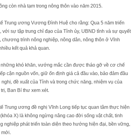
hông còn nhà tạm trong nông thôn vào năm 2015.
h tế Trung ương Vương Đình Huệ cho rằng: Qua 5 năm triển
 với sự tập trung chỉ đạo của Tỉnh ủy, UBND tỉnh và sự quyết
, chương trình nông nghiệp, nông dân, nông thôn ở Vĩnh
hiều kết quả khả quan.
ẻ những khó khăn, vướng mắc cần được tháo gỡ về cơ chế
tiếp cận nguồn vốn, giữ ổn định giá cả đầu vào, bảo đảm đầu
n nghị, đề xuất của Tỉnh và trong chức năng, nhiệm vụ của
rị, Ban Bí thư xem xét.
 Trung ương đề nghị Vĩnh Long tiếp tục quan tâm thực hiện
 (khóa X) là không ngừng nâng cao đời sống vật chất, tinh
 nghiệp phát triển toàn diện theo hướng hiện đại, bền vững,
 mới.