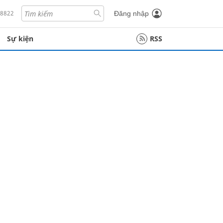
18822
Đăng nhập
Sự kiện
RSS