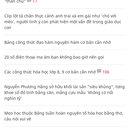
"thần chú"
17
Clip lột tả chân thực cảnh anh trai và em gái như 'chó với
mèo', người tinh ý còn phát hiện một vấn đề trong giáo dục
con
Bảng công thức đạo hàm nguyên hàm cơ bản cần nhớ
20 số điện thoại ma ám bạn không bao giờ nên gọi
Các công thức hóa học lớp 8, 9 cơ bản cần nhớ
106
Nguyễn Phương Hằng sở hữu khối tài sản "siêu khủng", từng
khoe sổ đỏ tính bằng cân, mắng cựu mẫu 'không có nổi
nghìn tỷ'
Mẹo học thuộc Bảng tuần hoàn nguyên tố hóa học bằng thơ,
câu nói vui vẻ