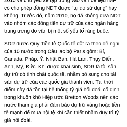
2015 và chủ yếu sẽ tập trung vào vấn đề liệu IMF
có cho phép đồng NDT được “tự do sử dụng” hay
không. Trước đó, năm 2010, họ đã không đưa NDT
vào nhóm các đồng tiền dự trữ của các ngân hàng
trung ương do vẫn bị một số yếu tố ràng buộc.
SDR được Quỹ Tiền tệ Quốc tế đặt ra theo đề nghị
của 10 nước trong Câu lạc bộ Paris gồm: Bỉ,
Canada, Pháp, Ý, Nhật Bản, Hà Lan, Thụy Điển,
Anh, Mỹ, Đức. Khi được khai sinh, SDR là tài sản
dự trữ có tính chất quốc tế, nhằm bổ sung cho tài
sản dự trữ của các quốc gia thành viên. Tại thời
điểm này đã tồn tại hệ thống tỷ giá hối đoái cố định
trong khuôn khổ Hiệp ước Bretton Woods nên các
nước tham gia phải đảm bảo dự trữ vàng hoặc tiền
tệ mạnh để mua nội tệ khi cần thiết nhằm duy trì tỷ
giá hối đoái.