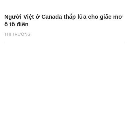
Người Việt ở Canada thắp lửa cho giấc mơ
ô tô điện
THỊ TRƯỜNG