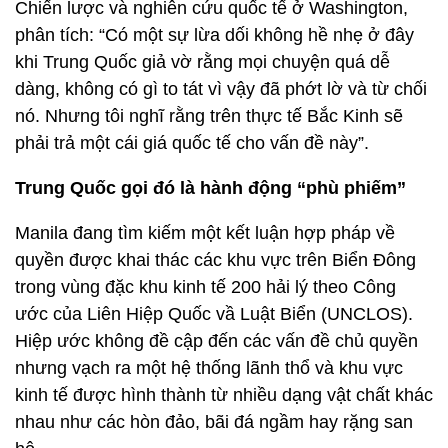
Chiến lược và nghiên cứu quốc tế ở Washington,
phân tích: “Có một sự lừa dối không hề nhẹ ở đây
khi Trung Quốc giả vờ rằng mọi chuyện quá dễ
dàng, không có gì to tát vì vậy đã phớt lờ và từ chối
nó. Nhưng tôi nghĩ rằng trên thực tế Bắc Kinh sẽ
phải trả một cái giá quốc tế cho vấn đề này”.
Trung Quốc gọi đó là hành động “phù phiếm”
Manila đang tìm kiếm một kết luận hợp pháp về
quyền được khai thác các khu vực trên Biển Đông
trong vùng đặc khu kinh tế 200 hải lý theo Công
ước của Liên Hiệp Quốc vầ Luật Biển (UNCLOS).
Hiệp ước không đề cập đến các vấn đề chủ quyền
nhưng vạch ra một hệ thống lãnh thổ và khu vực
kinh tế được hình thành từ nhiều dạng vật chất khác
nhau như các hòn đảo, bãi đá ngầm hay rặng san