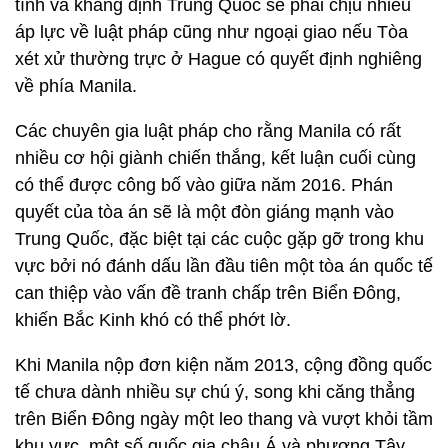
tình và khẳng định Trung Quốc sẽ phải chịu nhiều
áp lực về luật pháp cũng như ngoại giao nếu Tòa
xét xử thường trực ở Hague có quyết định nghiêng
về phía Manila.
Các chuyên gia luật pháp cho rằng Manila có rất
nhiều cơ hội giành chiến thắng, kết luận cuối cùng
có thể được công bố vào giữa năm 2016. Phán
quyết của tòa án sẽ là một đòn giáng mạnh vào
Trung Quốc, đặc biệt tại các cuộc gặp gỡ trong khu
vực bởi nó đánh dấu lần đầu tiên một tòa án quốc tế
can thiệp vào vấn đề tranh chấp trên Biển Đông,
khiến Bắc Kinh khó có thể phớt lờ.
Khi Manila nộp đơn kiện năm 2013, cộng đồng quốc
tế chưa dành nhiều sự chú ý, song khi căng thẳng
trên Biển Đông ngày một leo thang và vượt khỏi tầm
khu vực, một số quốc gia châu Á và phương Tây