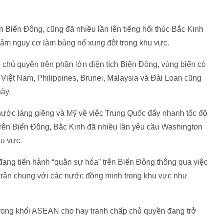
n Biển Đông, cũng đã nhiều lần lên tiếng hối thúc Bắc Kinh
iảm nguy cơ làm bùng nổ xung đột trong khu vực.
chủ quyền trên phần lớn diện tích Biển Đông, vùng biển có
 Việt Nam, Philippines, Brunei, Malaysia và Đài Loan cũng
này.
 nước láng giềng và Mỹ về việc Trung Quốc đẩy nhanh tốc độ
trên Biển Đông, Bắc Kinh đã nhiều lần yêu cầu Washington
hu vực.
đang tiến hành “quân sự hóa” trên Biển Đông thông qua việc
 trận chung với các nước đồng minh trong khu vực như
trong khối ASEAN cho hay tranh chấp chủ quyền đang trở