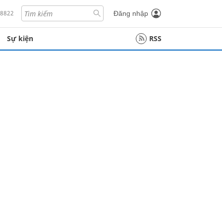
18822
Đăng nhập
Sự kiện
RSS