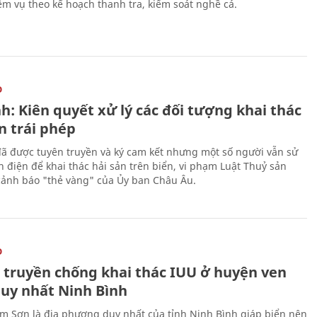
ệm vụ theo kế hoạch thanh tra, kiểm soát nghề cá.
O
h: Kiên quyết xử lý các đối tượng khai thác
n trái phép
ã được tuyên truyền và ký cam kết nhưng một số người vẫn sử
h điện để khai thác hải sản trên biển, vi phạm Luật Thuỷ sản
cảnh báo "thẻ vàng" của Ủy ban Châu Âu.
O
 truyền chống khai thác IUU ở huyện ven
duy nhất Ninh Bình
m Sơn là địa phương duy nhất của tỉnh Ninh Bình giáp biển nên