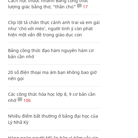
Cách học thuộc nhanh Bảng công thức
lượng giác bằng thơ, "thần chú"
17
Clip lột tả chân thực cảnh anh trai và em gái
như 'chó với mèo', người tinh ý còn phát
hiện một vấn đề trong giáo dục con
Bảng công thức đạo hàm nguyên hàm cơ
bản cần nhớ
20 số điện thoại ma ám bạn không bao giờ
nên gọi
Các công thức hóa học lớp 8, 9 cơ bản cần
nhớ
106
Nhiều điểm bất thường ở bằng đại học của
Lý Nhã Kỳ
Hàng ngàn người Mỹ ân hận vì tiêm vắc xin