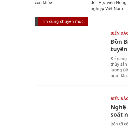
còn khỏe
đốc Học viện Nông
nghiệp Việt Nam
Tin cùng chuyên mục
BIỂN ĐẢ
Đồn B
tuyên
Để nâng 
thủy sản
lượng Bi
ngư dân.
BIỂN ĐẢ
Nghệ A
soát 
Bốn tổ cô