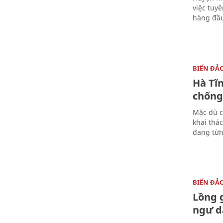
việc tuy
hàng đầ
BIỂN ĐẢ
Hà Tĩ
chống
Mặc dù c
khai thác
đang từn
BIỂN ĐẢ
Lồng 
ngư d