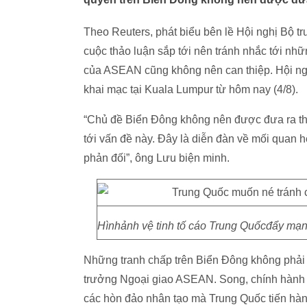
Theo Reuters, phát biểu bên lề Hội nghị Bộ 
cuộc thảo luận sắp tới nên tránh nhắc tới nh
của ASEAN cũng không nên can thiệp. Hội n
khai mạc tại Kuala Lumpur từ hôm nay (4/8).
“Chủ đề Biển Đông không nên được đưa ra thả
tới vấn đề này. Đây là diễn đàn về mối quan 
phản đối”, ông Lưu biện minh.
Hìnhảnh vệ tinh tố cáo Trung Quốcđẩy mạnh
Những tranh chấp trên Biển Đông không phải l
trưởng Ngoại giao ASEAN. Song, chính hành 
các hòn đảo nhân tạo mà Trung Quốc tiến hành