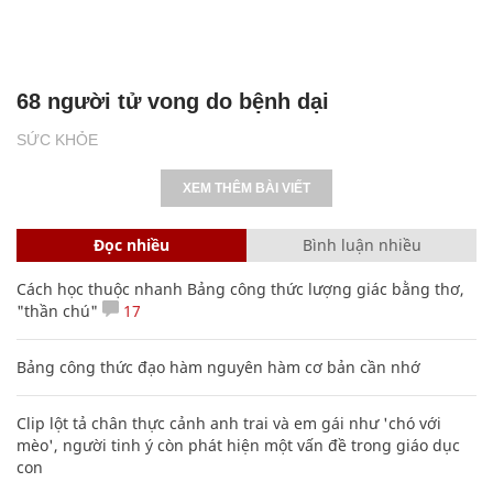
68 người tử vong do bệnh dại
SỨC KHỎE
XEM THÊM BÀI VIẾT
Đọc nhiều
Bình luận nhiều
Cách học thuộc nhanh Bảng công thức lượng giác bằng thơ,
"thần chú"
17
Bảng công thức đạo hàm nguyên hàm cơ bản cần nhớ
Clip lột tả chân thực cảnh anh trai và em gái như 'chó với
mèo', người tinh ý còn phát hiện một vấn đề trong giáo dục
con