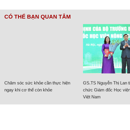
CÓ THỂ BẠN QUAN TÂM
Chăm sóc sức khỏe cần thực hiện
GS.TS Nguyễn Thị Lan ti
ngay khi cơ thể còn khỏe
chức Giám đốc Học viện
Việt Nam