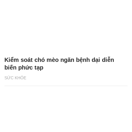
Kiểm soát chó mèo ngăn bệnh dại diễn
biến phức tạp
SỨC KHỎE