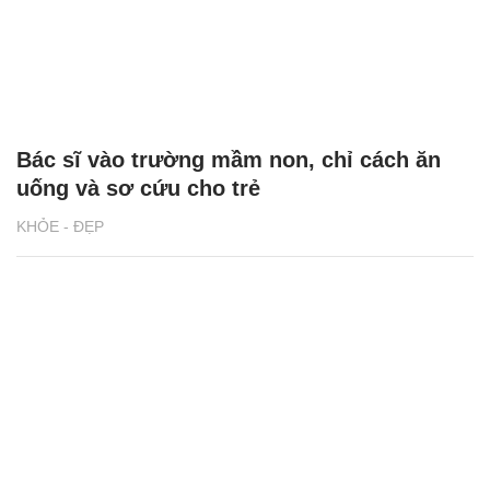
Bác sĩ vào trường mầm non, chỉ cách ăn
uống và sơ cứu cho trẻ
KHỎE - ĐẸP