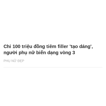
Chi 100 triệu đồng tiêm filler 'tạo dáng',
người phụ nữ biến dạng vòng 3
PHỤ NỮ ĐẸP