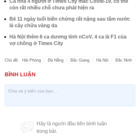
Cả nhà 4 người ở Times City mắc Covid-19, có thể
còn rất nhiều chỗ chưa phát hiện ra
Bé 11 ngày tuổi biến chứng rất nặng sau tắm nước
lá cây chữa vàng da
Hà Nội thêm 6 ca dương tính nCoV, 4 ca là F1 của
vợ chồng ở Times City
Chủ đề:
Hải Phòng
Đà Nẵng
Bắc Giang
Hà Nội
Bắc Ninh