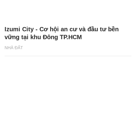
Izumi City - Cơ hội an cư và đầu tư bền
vững tại khu Đông TP.HCM
NHÀ ĐẤT