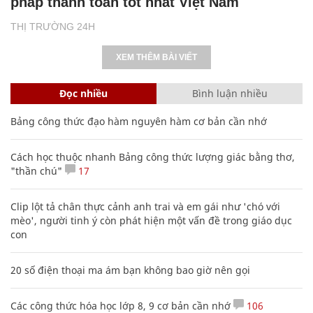
pháp thanh toán tốt nhất Việt Nam
THỊ TRƯỜNG 24H
XEM THÊM BÀI VIẾT
Đọc nhiều
Bình luận nhiều
Bảng công thức đạo hàm nguyên hàm cơ bản cần nhớ
Cách học thuộc nhanh Bảng công thức lượng giác bằng thơ,
"thần chú"
17
Clip lột tả chân thực cảnh anh trai và em gái như 'chó với
mèo', người tinh ý còn phát hiện một vấn đề trong giáo dục
con
20 số điện thoại ma ám bạn không bao giờ nên gọi
Các công thức hóa học lớp 8, 9 cơ bản cần nhớ
106