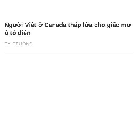
Người Việt ở Canada thắp lửa cho giấc mơ
ô tô điện
THỊ TRƯỜNG