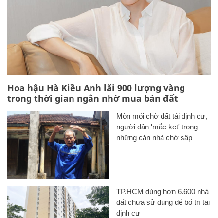
Hoa hậu Hà Kiều Anh lãi 900 lượng vàng
trong thời gian ngắn nhờ mua bán đất
Mòn mỏi chờ đất tái định cư,
người dân 'mắc kẹt' trong
những căn nhà chờ sập
TP.HCM dùng hơn 6.600 nhà
đất chưa sử dụng để bố trí tái
định cư