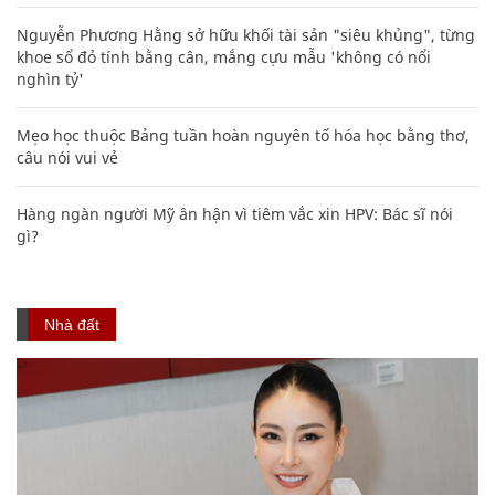
Nguyễn Phương Hằng sở hữu khối tài sản "siêu khủng", từng
khoe sổ đỏ tính bằng cân, mắng cựu mẫu 'không có nổi
nghìn tỷ'
Mẹo học thuộc Bảng tuần hoàn nguyên tố hóa học bằng thơ,
câu nói vui vẻ
Hàng ngàn người Mỹ ân hận vì tiêm vắc xin HPV: Bác sĩ nói
gì?
Nhà đất