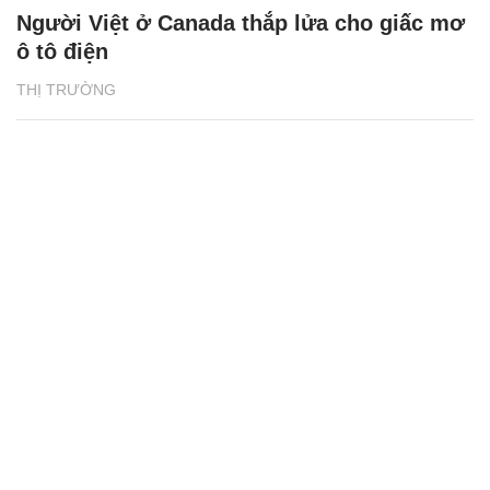
Người Việt ở Canada thắp lửa cho giấc mơ
ô tô điện
THỊ TRƯỜNG