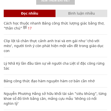
XEM THÊM BÀI VIẾT
Đọc nhiều
Bình luận nhiều
Cách học thuộc nhanh Bảng công thức lượng giác bằng thơ,
"thần chú"
17
Clip lột tả chân thực cảnh anh trai và em gái như 'chó với
mèo', người tinh ý còn phát hiện một vấn đề trong giáo dục
con
Lý Nhã Kỳ lần đầu tâm sự về người cha Liệt sĩ đặc công rừng
Sác
Bảng công thức đạo hàm nguyên hàm cơ bản cần nhớ
Nguyễn Phương Hằng sở hữu khối tài sản "siêu khủng", từng
khoe sổ đỏ tính bằng cân, mắng cựu mẫu 'không có nổi
nghìn tỷ'