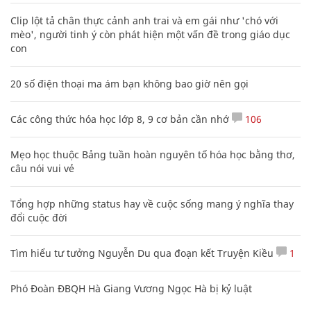
Clip lột tả chân thực cảnh anh trai và em gái như 'chó với
mèo', người tinh ý còn phát hiện một vấn đề trong giáo dục
con
20 số điện thoại ma ám bạn không bao giờ nên gọi
Các công thức hóa học lớp 8, 9 cơ bản cần nhớ
106
Mẹo học thuộc Bảng tuần hoàn nguyên tố hóa học bằng thơ,
câu nói vui vẻ
Tổng hợp những status hay về cuộc sống mang ý nghĩa thay
đổi cuộc đời
Tìm hiểu tư tưởng Nguyễn Du qua đoạn kết Truyện Kiều
1
Phó Đoàn ĐBQH Hà Giang Vương Ngọc Hà bị kỷ luật