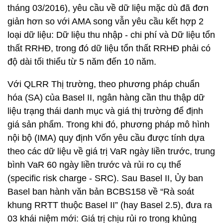
tháng 03/2016), yêu cầu về dữ liệu mặc dù đã đơn
giản hơn so với AMA song vẫn yêu cầu kết hợp 2
loại dữ liệu: Dữ liệu thu nhập - chi phí và Dữ liệu tổn
thất RRHĐ, trong đó dữ liệu tổn thất RRHĐ phải có
độ dài tối thiểu từ 5 năm đến 10 năm.
Với QLRR Thị trường, theo phương pháp chuẩn
hóa (SA) của Basel II, ngân hàng cần thu thập dữ
liệu trạng thái danh mục và giá thị trường để định
giá sản phẩm. Trong khi đó, phương pháp mô hình
nội bộ (IMA) quy định Vốn yêu cầu được tính dựa
theo các dữ liệu về giá trị VaR ngày liền trước, trung
bình VaR 60 ngày liền trước và rủi ro cụ thể
(specific risk charge - SRC). Sau Basel II, Ủy ban
Basel ban hành văn bản BCBS158 về “Rà soát
khung RRTT thuộc Basel II” (hay Basel 2.5), đưa ra
03 khái niệm mới: Giá trị chịu rủi ro trong khủng