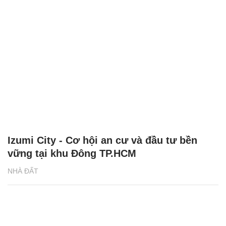
Izumi City - Cơ hội an cư và đầu tư bền
vững tại khu Đông TP.HCM
NHÀ ĐẤT