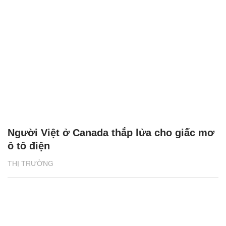
Người Việt ở Canada thắp lửa cho giấc mơ
ô tô điện
THỊ TRƯỜNG