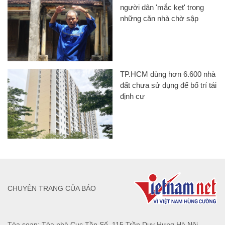
người dân 'mắc kẹt' trong
những căn nhà chờ sập
TP.HCM dùng hơn 6.600 nhà
đất chưa sử dụng để bố trí tái
định cư
CHUYÊN TRANG CỦA BÁO
Tòa soạn: Tòa nhà Cục Tần Số, 115 Trần Duy Hưng Hà Nội