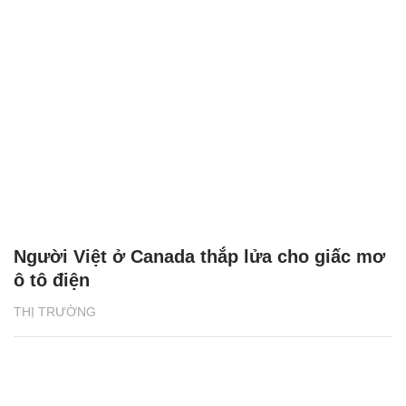
Người Việt ở Canada thắp lửa cho giấc mơ
ô tô điện
THỊ TRƯỜNG