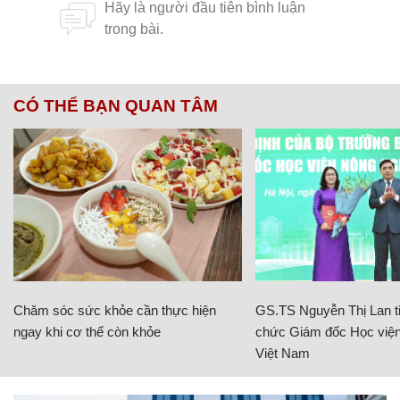
CÓ THỂ BẠN QUAN TÂM
Chăm sóc sức khỏe cần thực hiện
GS.TS Nguyễn Thị Lan ti
ngay khi cơ thể còn khỏe
chức Giám đốc Học viện
Việt Nam