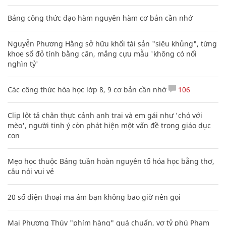
Bảng công thức đạo hàm nguyên hàm cơ bản cần nhớ
Nguyễn Phương Hằng sở hữu khối tài sản "siêu khủng", từng
khoe sổ đỏ tính bằng cân, mắng cựu mẫu 'không có nổi
nghìn tỷ'
Các công thức hóa học lớp 8, 9 cơ bản cần nhớ
106
Clip lột tả chân thực cảnh anh trai và em gái như 'chó với
mèo', người tinh ý còn phát hiện một vấn đề trong giáo dục
con
Mẹo học thuộc Bảng tuần hoàn nguyên tố hóa học bằng thơ,
câu nói vui vẻ
20 số điện thoại ma ám bạn không bao giờ nên gọi
Mai Phương Thúy "phím hàng" quá chuẩn, vợ tỷ phú Phạm