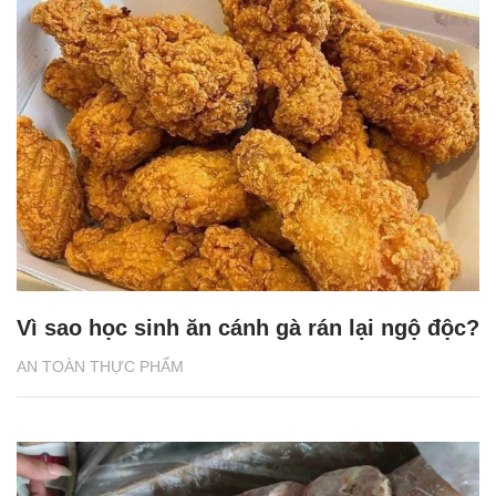
Vì sao học sinh ăn cánh gà rán lại ngộ độc?
AN TOÀN THỰC PHẨM