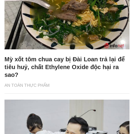
Mỳ xốt tôm chua cay bị Đài Loan trả lại để
tiêu huỷ, chất Ethylene Oxide độc hại ra
sao?
AN TOÀN THỰC PHẨM