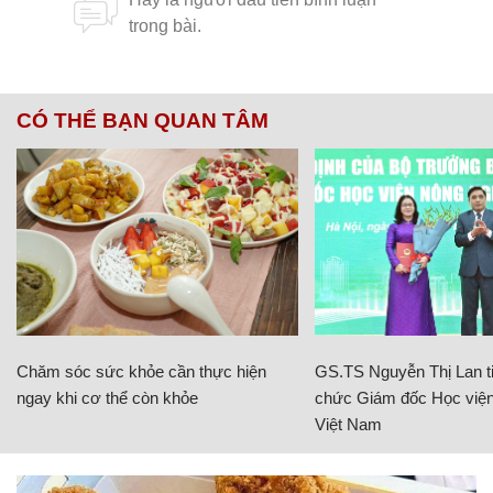
CÓ THỂ BẠN QUAN TÂM
Chăm sóc sức khỏe cần thực hiện
GS.TS Nguyễn Thị Lan ti
ngay khi cơ thể còn khỏe
chức Giám đốc Học viện
Việt Nam