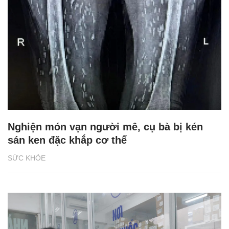
Nghiện món vạn người mê, cụ bà bị kén
sán ken đặc khắp cơ thể
SỨC KHỎE