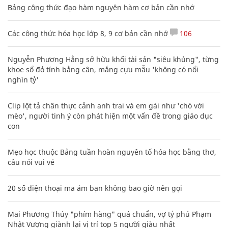
Bảng công thức đạo hàm nguyên hàm cơ bản cần nhớ
Các công thức hóa học lớp 8, 9 cơ bản cần nhớ
106
Nguyễn Phương Hằng sở hữu khối tài sản "siêu khủng", từng
khoe sổ đỏ tính bằng cân, mắng cựu mẫu 'không có nổi
nghìn tỷ'
Clip lột tả chân thực cảnh anh trai và em gái như 'chó với
mèo', người tinh ý còn phát hiện một vấn đề trong giáo dục
con
Mẹo học thuộc Bảng tuần hoàn nguyên tố hóa học bằng thơ,
câu nói vui vẻ
20 số điện thoại ma ám bạn không bao giờ nên gọi
Mai Phương Thúy "phím hàng" quá chuẩn, vợ tỷ phú Phạm
Nhật Vượng giành lại vị trí top 5 người giàu nhất