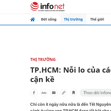
Đời sống
Thị trường
Thế giới
THỊ TRƯỜNG
TP.HCM: Nỗi lo của cá
cận kề
Chỉ còn ít ngày nữa nữa là đến Tết Nguyê
cảnh ở vùng ven TP.HCM đang tất bật cho 