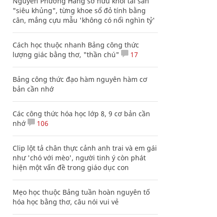
Nguyễn Phương Hằng sở hữu khối tài sản
"siêu khủng", từng khoe sổ đỏ tính bằng
cân, mắng cựu mẫu 'không có nổi nghìn tỷ'
Cách học thuộc nhanh Bảng công thức
lượng giác bằng thơ, "thần chú"
17
Bảng công thức đạo hàm nguyên hàm cơ
bản cần nhớ
Các công thức hóa học lớp 8, 9 cơ bản cần
nhớ
106
Clip lột tả chân thực cảnh anh trai và em gái
như 'chó với mèo', người tinh ý còn phát
hiện một vấn đề trong giáo dục con
Mẹo học thuộc Bảng tuần hoàn nguyên tố
hóa học bằng thơ, câu nói vui vẻ