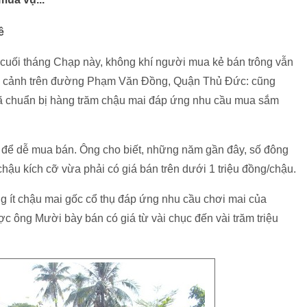
ê
cuối tháng Chạp này, không khí người mua kẻ bán trông vẫn
 cảnh trên đường Phạm Văn Đồng, Quận Thủ Đức: cũng
đã chuẩn bị hàng trăm chậu mai đáp ứng nhu cầu mua sắm
n để dễ mua bán. Ông cho biết, những năm gần đây, số đông
ậu kích cỡ vừa phải có giá bán trên dưới 1 triệu đồng/chậu.
g ít chậu mai gốc cổ thụ đáp ứng nhu cầu chơi mai của
ợc ông Mười bày bán có giá từ vài chục đến vài trăm triệu