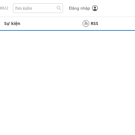
18822
Đăng nhập
Sự kiện
RSS