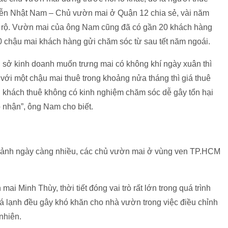
yễn Nhật Nam – Chủ vườn mai ở Quận 12 chia sẻ, vài năm
 nở rộ. Vườn mai của ông Nam cũng đã có gần 20 khách hàng
10 chậu mai khách hàng gửi chăm sóc từ sau tết năm ngoái.
 sở kinh doanh muốn trưng mai có không khí ngày xuân thì
với một chậu mai thuê trong khoảng nửa tháng thì giá thuê
u khách thuê không có kinh nghiệm chăm sóc dễ gây tổn hại
nhận”, ông Nam cho biết.
i cảnh ngày càng nhiều, các chủ vườn mai ở vùng ven TP.HCM
 Minh Thùy, thời tiết đóng vai trò rất lớn trong quá trình
uá lạnh đều gây khó khăn cho nhà vườn trong việc điều chỉnh
nhiên.