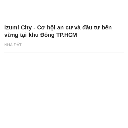
Izumi City - Cơ hội an cư và đầu tư bền
vững tại khu Đông TP.HCM
NHÀ ĐẤT