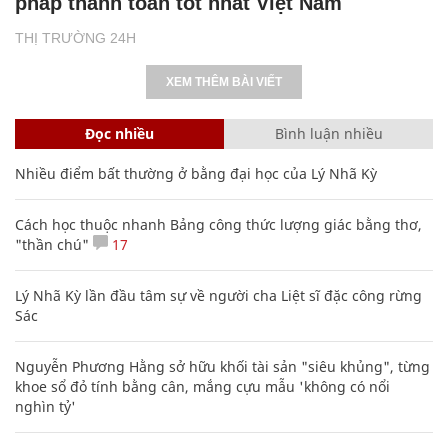
pháp thanh toán tốt nhất Việt Nam
THỊ TRƯỜNG 24H
XEM THÊM BÀI VIẾT
Đọc nhiều
Bình luận nhiều
Nhiều điểm bất thường ở bằng đại học của Lý Nhã Kỳ
Cách học thuộc nhanh Bảng công thức lượng giác bằng thơ,
"thần chú"
17
Lý Nhã Kỳ lần đầu tâm sự về người cha Liệt sĩ đặc công rừng
Sác
Nguyễn Phương Hằng sở hữu khối tài sản "siêu khủng", từng
khoe sổ đỏ tính bằng cân, mắng cựu mẫu 'không có nổi
nghìn tỷ'