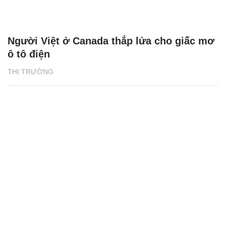
Người Việt ở Canada thắp lửa cho giấc mơ
ô tô điện
THỊ TRƯỜNG